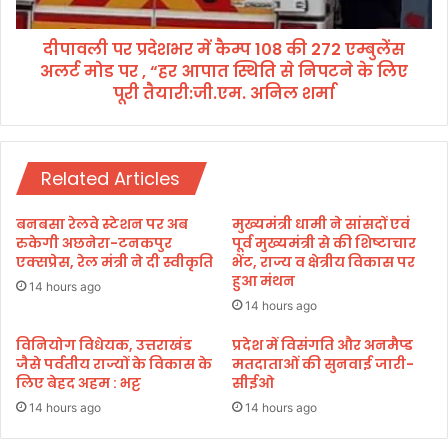
मि
दे
ल
श
हो
दीपावली पर प्रदेशभर में कैम्प 108 की 272 एम्बुलेंस
भ
ने
अलर्ट मोड पर , “हर आपात स्थिति से निपटने के लिए
र
प
में
पूरी तैयारी:जी.एम. अनिल शर्मा
र
कै
उ
म्प
ध
1
म
0
Related Articles
सिं
8
ह
की
बनबसा रेलवे स्टेशन पर अब
मुख्यमंत्री धामी ने सांसदों एवं
न
2
रुकेगी अछनेरा-टनकपुर
पूर्व मुख्यमंत्री से की शिष्टाचार
ग
7
एक्सप्रेस, रेल मंत्री ने दी स्वीकृति
भेंट, राज्य व क्षेत्रीय विकास पर
र
2
हुआ मंथन
14 hours ago
को
ए
14 hours ago
मि
म्बु
ला
लें
विनियोग विधेयक, उत्तराखंड
प्रदेश में विसंगति और अनमैप्ड
रा
जैसे पर्वतीय राज्यों के विकास के
मतदाताओं की सुनवाई जारी-
स
लिए बेहद अहम : भट्ट
सीईओ
ष्ट्री
अ
य
ल
14 hours ago
14 hours ago
स
र्ट
म्मा
मो