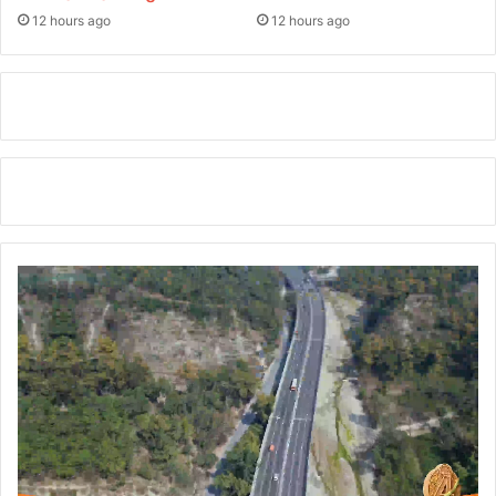
ण
12 hours ago
12 hours ago
औ
र
च
र्चा
व
क्ता
ओं
ने
ब
ता
या
—
हि
मा
ल
यी
या
त्रा
ओं
का