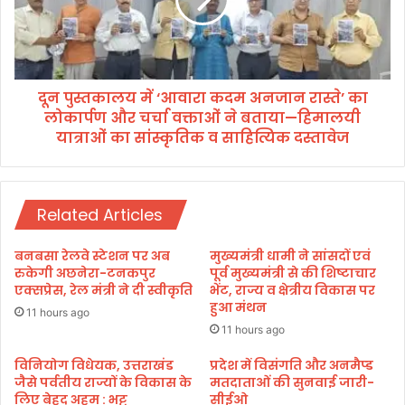
का
ल
ल
चैं
य
पि
में
य
‘
न
दून पुस्तकालय में ‘आवारा कदम अनजान रास्ते’ का
आ
शि
लोकार्पण और चर्चा वक्ताओं ने बताया—हिमालयी
वा
प
रा
यात्राओं का सांस्कृतिक व साहित्यिक दस्तावेज
का
क
मु
द
ख्य
म
मं
अ
Related Articles
त्री
न
ने
जा
बनबसा रेलवे स्टेशन पर अब
मुख्यमंत्री धामी ने सांसदों एवं
कि
न
रुकेगी अछनेरा-टनकपुर
पूर्व मुख्यमंत्री से की शिष्टाचार
या
रा
एक्सप्रेस, रेल मंत्री ने दी स्वीकृति
भेंट, राज्य व क्षेत्रीय विकास पर
शु
स्ते
हुआ मंथन
11 hours ago
भा
’
11 hours ago
रं
का
भ
लो
विनियोग विधेयक, उत्तराखंड
प्रदेश में विसंगति और अनमैप्ड
जैसे पर्वतीय राज्यों के विकास के
मतदाताओं की सुनवाई जारी-
का
लिए बेहद अहम : भट्ट
सीईओ
र्प