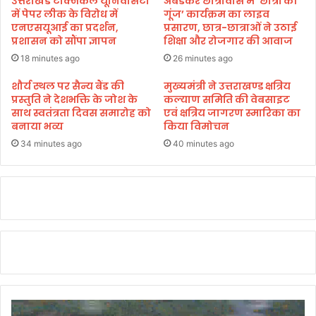
उत्तराखंड टेक्निकल यूनिवर्सिटी
अंबेडकर छात्रावास में ‘छात्रों की
आ
त
में पेपर लीक के विरोध में
गूंज’ कार्यक्रम का लाइव
यो
,
एनएसयूआई का प्रदर्शन,
प्रसारण, छात्र-छात्राओं ने उठाई
ज
प्रशासन को सौंपा ज्ञापन
शिक्षा और रोजगार की आवाज
अ
न
धि
18 minutes ago
26 minutes ago
कां
श
शौर्य स्थल पर सैन्य बैंड की
मुख्यमंत्री ने उत्तराखण्ड क्षत्रिय
प्रस्तुति ने देशभक्ति के जोश के
कल्याण समिति की वेबसाइट
का
साथ स्वतंत्रता दिवस समारोह को
एवं क्षत्रिय जागरण स्मारिका का
मौ
बनाया भव्य
किया विमोचन
के
प
34 minutes ago
40 minutes ago
र
स
मा
धा
न