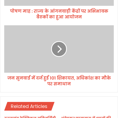
के
पोषण माह : राज्य के आंगनवाड़ी केंद्रों पर अभिभावक
आं
बैठकों का हुआ आयोजन
ग
न
वा
ज
ड़ी
न
कें
सु
द्रों
न
प
वा
र
ई
अ
में
भि
द
भा
र्ज
व
जन सुनवाई में दर्ज हुई 101 शिकायत, अधिकांश का मौके
हु
क
पर समाधान
ई
बै
1
ठ
0
कों
1
का
Related Articles
शि
हु
का
आ
य