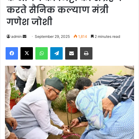
करते सैनिक कल्याण मंत्री
गणेश जोशी
admin
S
September 29, 2025
1,814
2 minutes read
e
Facebook
X
WhatsApp
Telegram
Share via Email
Print
n
d
a
n
e
m
a
i
l