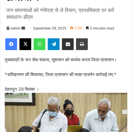
जन समस्याओं को गंभीरता से ले विभाग, प्राथमिकता पर करें
समाधान-डीएम
admin
S
September 29, 2025
1,791
3 minutes read
e
Facebook
X
WhatsApp
Telegram
Share via Email
Print
n
d
a
मुख्यमंत्री के जन सेवा संकल्प, सुशासन को सार्थक करता जिला प्रशासन।
n
e
*अतिक्रमण की शिकायत, जिला प्रशासन की सख्त प्रवर्तन कार्रवाई तय,*
m
a
देहरादून 29 सितंबर ।
i
l