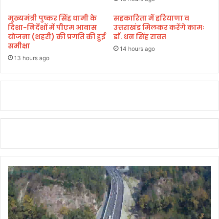
का
ह
सं
त
मुख्यमंत्री पुष्कर सिंह धामी के
सहकारिता में हरियाणा व
ग्र
दिशा-निर्देशों में पीएम आवास
उत्तराखंड मिलकर करेंगे कामः
का
ह
योजना (शहरी) की प्रगति की हुई
डाॅ. धन सिंह रावत
र्यों
समीक्षा
ण
की
14 hours ago
क
स
13 hours ago
र
मी
ते
क्षा
सै
अ
नि
धि
क
का
क
रि
ल्या
यों
ण
को
मं
दि
त्री
ए
ग
स
णे
ड़
श
कों
जो
को
शी
शी