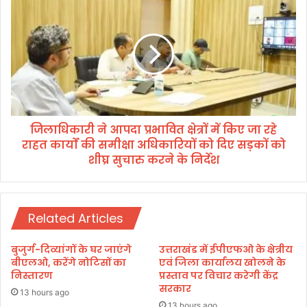
त
ला
श
धि
ही
का
द
री
ले
ने
फ्टि
आ
नें
प
ट
दा
प्र
जिलाधिकारी ने आपदा प्रभावित क्षेत्रों में किए जा रहे
प्र
ती
राहत कार्यों की समीक्षा अधिकारियों को दिए सड़कों को
भा
क
वि
शीघ्र सुचारु करने के निर्देश
आ
त
चा
क्षे
र्य
त्रों
के
में
Related Articles
आं
कि
ग
ए
बुजुर्ग-दिव्यांगों के घर जाएंगे
उत्तराखंड में ईपीएफओ के क्षेत्रीय
न
जा
बीएलओ, करेंगे नोटिसों का
एवं जिला कार्यालय खोलने के
की
र
निस्तारण
प्रस्ताव पर विचार करेगी केंद्र
मि
हे
सरकार
13 hours ago
ट्टी
रा
13 hours ago