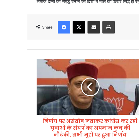
समाज दोनों को समृद्ध बनाने की दिशा में मील का पत्थर सिद्ध हो रह
Facebook
X
Share via Email
Print
Share
नि
र्ण
य
प
र
अ
सं
तो
ष
निर्णय पर असंतोष जताकर कांग्रेस कर रही
ज
युवाओं के संघर्ष का अपमान कूच की
ता
क
नौटंकी, सभी मुद्दों पर हुआ निर्णय