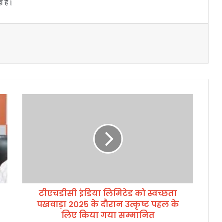
ा है।
टी
ए
च
डी
सी
इं
डि
या
लि
टीएचडीसी इंडिया लिमिटेड को स्वच्छता
मि
पखवाड़ा 2025 के दौरान उत्कृष्ट पहल के
टे
ड
लिए किया गया सम्मानित