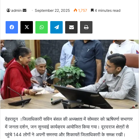
admin
S
September 22, 2025
1,757
4 minutes read
e
Facebook
X
WhatsApp
Telegram
Share via Email
Print
n
d
a
n
e
m
a
i
l
देहरादून ।जिलाधिकारी सविन बंसल की अध्यक्षता में सोमवार को ऋषिपर्णा सभागार
में जनता दर्शन, जन सुनवाई कार्यक्रम आयोजित किया गया। दूरदराज क्षेत्रों से
पहुंचे 144 लोगों ने अपनी समस्या और शिकायतें जिलाधिकारी के समक्ष रखी।