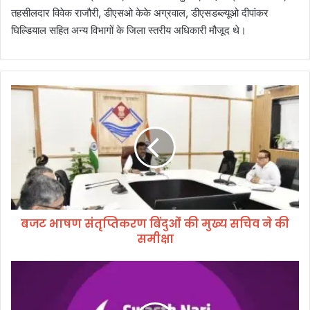
तहसीलदार विवेक राजौरी, डीएसओ केके अग्रवाल, डीएसडब्ल्यूओ दीपांकर
घिल्डियाल सहित अन्य विभागों के जिला स्तरीय अधिकारी मौजूद थे।
ब
ज
ट
भा
ष
ण
सं
तृ
प्ति
बजट भाषण संतृप्तिकरण बिंदुओं की मुख्य सचिव ने की
क
समीक्षा
र
ण
बिं
“
दु
स्व
ओं
स्थ
की