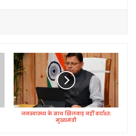
ज
न
स्वा
स्थ्य
के
सा
थ
खि
ल
जनस्वास्थ्य के साथ खिलवाड़ नहीं बर्दाश्त:
वा
मुख्यमंत्री
ड़
न
हीं