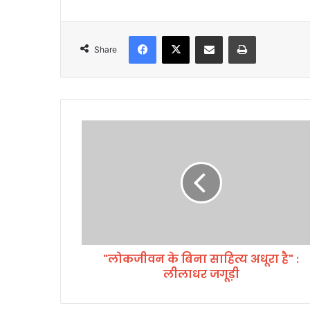
Facebook
X
Share via Email
Print
Share
"
लो
क
जी
व
न
के
बि
ना
"लोकजीवन के बिना साहित्य अधूरा है" :
सा
लीलाधर जगूड़ी
हि
त्य
अ