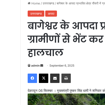
Home
/
उत्तराखण्ड
/
बागेश्वर के आपदा प्रभावित क्षेत्र पौंसरी में ग
उत्तराखण्ड
आपदा
बागेश्वर के आपदा प्रभ
ग्रामीणों से भेंट कर
हालचाल
admin
S
September 6, 2025
e
Facebook
X
Share via Email
Print
n
d
a
देहरादून 06 सितम्बर । मुख्यमंत्री पुष्कर सिंह धामी ने शनिवार को ब
n
e
m