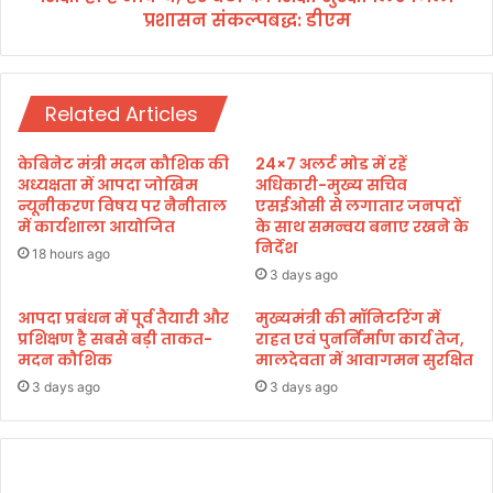
दों
प्रशासन संकल्पबद्ध: डीएम
बे
को
टी
अ
को
र्पि
शि
त
Related Articles
क्षा
की
सु
श्र
र
केबिनेट मंत्री मदन कौशिक की
24×7 अलर्ट मोड में रहें
द्धां
क्षा
अध्यक्षता में आपदा जोखिम
अधिकारी-मुख्य सचिव
ज
लि
न्यूनीकरण विषय पर नैनीताल
एसईओसी से लगातार जनपदों
लि
में कार्यशाला आयोजित
के साथ समन्वय बनाए रखने के
ए
निर्देश
जि
18 hours ago
ला
3 days ago
प्र
आपदा प्रबंधन में पूर्व तैयारी और
मुख्यमंत्री की मॉनिटरिंग में
शा
प्रशिक्षण है सबसे बड़ी ताकत-
राहत एवं पुनर्निर्माण कार्य तेज,
स
मदन कौशिक
मालदेवता में आवागमन सुरक्षित
न
सं
3 days ago
3 days ago
क
ल्प
ब
द्ध