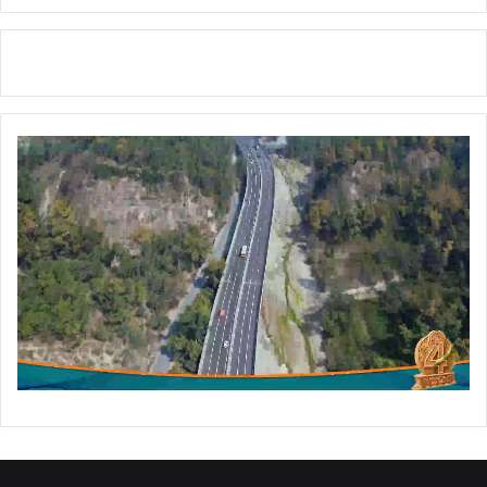
:
डी
ए
म