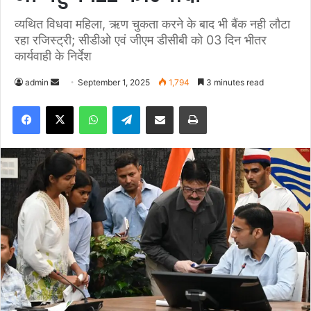
व्यथित विधवा महिला, ऋण चुकता करने के बाद भी बैंक नही लौटा
रहा रजिस्ट्री; सीडीओ एवं जीएम डीसीबी को 03 दिन भीतर
कार्यवाही के निर्देश
admin
S
September 1, 2025
1,794
3 minutes read
e
Facebook
X
WhatsApp
Telegram
Share via Email
Print
n
d
a
n
e
m
a
i
l