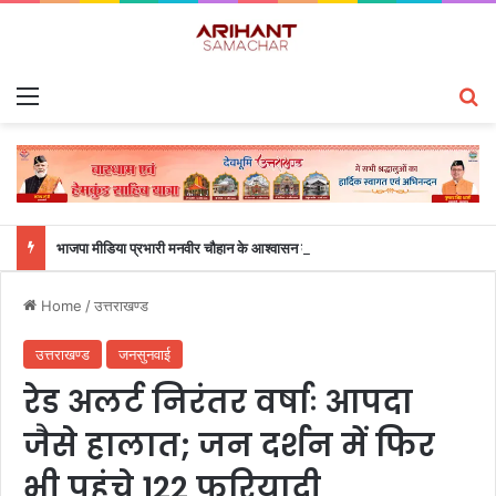
Menu
S
भाजपा मीडिया प्रभारी मनवीर चौहान के आश्वासन के बाद दो सप्ताह से चल रहा महाविद्यालय के छात्रों का धरना समाप्त
Home
/
उत्तराखण्ड
उत्तराखण्ड
जनसुनवाई
रेड अलर्ट निरंतर वर्षाः आपदा
जैसे हालात; जन दर्शन में फिर
भी पहुंचे 122 फरियादी