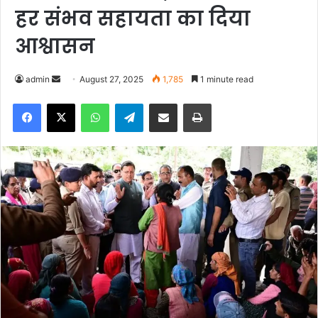
हर संभव सहायता का दिया
आश्वासन
admin
S
August 27, 2025
1,785
1 minute read
e
Facebook
X
WhatsApp
Telegram
Share via Email
Print
n
d
a
n
e
m
a
i
l