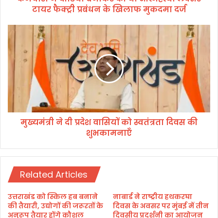
टायर फैक्ट्री प्रबंधन के खिलाफ मुकदमा दर्ज
क
र
की
मु
थी
ख्य
आ
मं
त्म
त्री
ह
ने
त्या
दी
ल
प्र
क्स
दे
र
श
टा
मुख्यमंत्री ने दी प्रदेश वासियों को स्वतंत्रता दिवस की
वा
य
शुभकामनाएँ
सि
र
यों
फै
को
क्ट्री
स्व
प्र
Related Articles
तं
बं
त्र
ध
ता
उत्तराखंड को स्किल हब बनाने
नाबार्ड ने राष्ट्रीय हथकरघा
न
दि
की तैयारी, उद्योगों की जरूरतों के
दिवस के अवसर पर मुंबई में तीन
के
व
अनुरूप तैयार होंगे कौशल
दिवसीय प्रदर्शनी का आयोजन