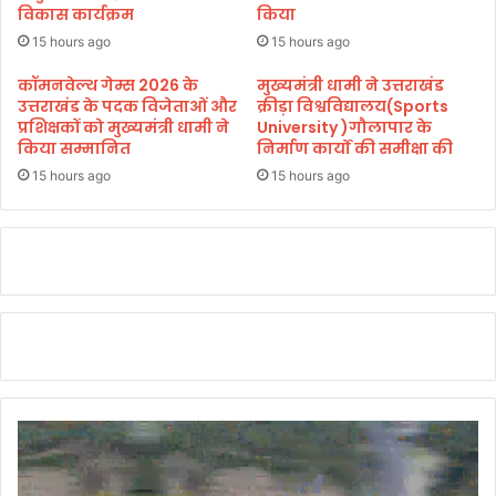
खि
विकास कार्यक्रम
किया
स
ला
की
15 hours ago
15 hours ago
फ
शु
मु
भ
कॉमनवेल्थ गेम्स 2026 के
मुख्यमंत्री धामी ने उत्तराखंड
क
उत्तराखंड के पदक विजेताओं और
क्रीड़ा विश्वविद्यालय(Sports
का
प्रशिक्षकों को मुख्यमंत्री धामी ने
University )गौलापार के
द
म
किया सम्मानित
निर्माण कार्यों की समीक्षा की
मा
ना
द
एँ
15 hours ago
15 hours ago
र्ज