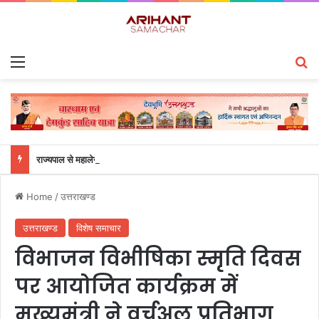
Menu
S
राज्यपाल से महालेखाकार, लेखापरीक्षा उत्तराखंड संजीव कुमार ने की शिष्टाचार भेंट
Home
/
उत्तराखण्ड
उत्तराखण्ड
विशेष समाचार
विभाजन विभीषिका स्मृति दिवस
पर आयोजित कार्यक्रम में
मुख्यमंत्री ने वर्चुअल प्रतिभाग