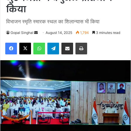
किया
विभाजन स्मृति स्मारक स्थल का शिलान्यास भी किया
Gopal Singhal
S
August 14, 2025
1,794
3 minutes read
e
Facebook
X
WhatsApp
Telegram
Share via Email
Print
n
d
a
n
e
m
a
i
l