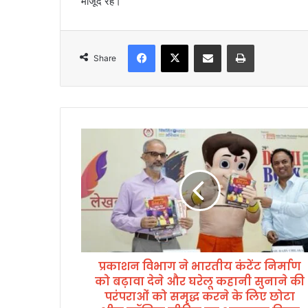
मौजूद रहे।
Facebook
X
Share via Email
Print
Share
प्र
का
श
न
वि
भा
ग
ने
भा
प्रकाशन विभाग ने भारतीय कंटेंट निर्माण
र
को बढ़ावा देने और घरेलू कहानी सुनाने की
ती
य
परंपराओं को समृद्ध करने के लिए छोटा