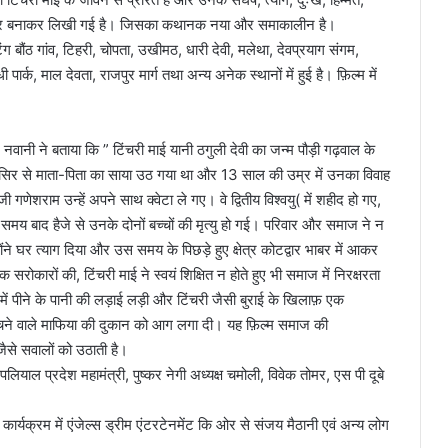
ार बनाकर लिखी गई है। जिसका कथानक नया और समाकालीन है।
ंग बौंठ गांव, टिहरी, चोपता, उखीमठ, धारी देवी, मलेथा, देवप्रयाग संगम,
ी पार्क, माल देवता, राजपुर मार्ग तथा अन्य अनेक स्थानों में हुई है। फ़िल्म में
 नवानी ने बताया कि ” टिंचरी माई यानी ठगुली देवी का जन्म पौड़ी गढ़वाल के
नके सिर से माता-पिता का साया उठ गया था और 13 साल की उम्र में उनका विवाह
णेशराम उन्हें अपने साथ क्वेटा ले गए। वे द्वितीय विश्वयु( में शहीद हो गए,
समय बाद हैजे से उनके दोनों बच्चों की मृत्यु हो गई। परिवार और समाज ने न
ने घर त्याग दिया और उस समय के पिछड़े हुए क्षेत्र कोटद्वार भाबर में आकर
ारों की, टिंचरी माई ने स्वयं शिक्षित न होते हुए भी समाज में निरक्षरता
व में पीने के पानी की लड़ाई लड़ी और टिंचरी जैसी बुराई के खिलाफ़ एक
बेचने वाले माफिया की दुकान को आग लगा दी। यह फ़िल्म समाज की
ैसे सवालों को उठाती है।
पलियाल प्रदेश महामंत्री, पुष्कर नेगी अध्यक्ष चमोली, विवेक तोमर, एस पी दूबे
 कार्यक्रम में एंजेल्स ड्रीम एंटरटेनमेंट कि ओर से संजय मैठानी एवं अन्य लोग