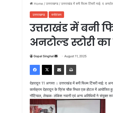
Home
/
उत्तराखण्ड
/
उत्तराखंड में बनी फिल्म टिंचरी माई: द अनटोल्
उत्तराखण्ड
मनोरंजन
उत्तराखंड में बनी फ
अनटोल्ड स्टोरी का प
Gopal Singhal
S
August 11, 2025
e
Facebook
X
Share via Email
Print
n
d
a
देहरादून 11 अगस्त । उत्तराखंड में बनी फिल्म टिंचरी माई: द अ
n
कार्यक्रम देहरादून के प्रिंस चौक स्थित एक होटल में आयोजित हु
e
नौटियाल, लेखकः लोकेश नवानी एवं अन्य अतिथियों ने संयुक्त रू
m
a
i