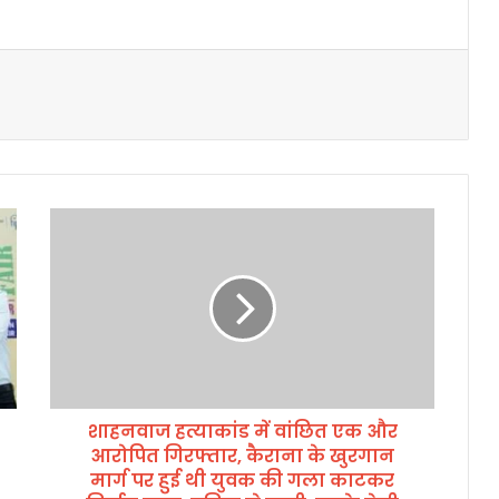
शा
ह
न
वा
ज
ह
त्या
कां
ड
शाहनवाज हत्याकांड में वांछित एक और
में
आरोपित गिरफ्तार, कैराना के खुरगान
वां
छि
मार्ग पर हुई थी युवक की गला काटकर