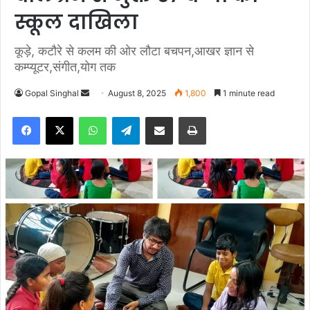
स्कूल दाखिला
कूड़े, कटौरे से कलम की ओर लौटा बचपन,आखर ज्ञान से
कम्प्यूटर,संगीत,योग तक
Gopal Singhal
S
August 8, 2025
1,800
1 minute read
e
Facebook
X
WhatsApp
Telegram
Share via Email
Print
n
d
a
n
e
m
a
i
l