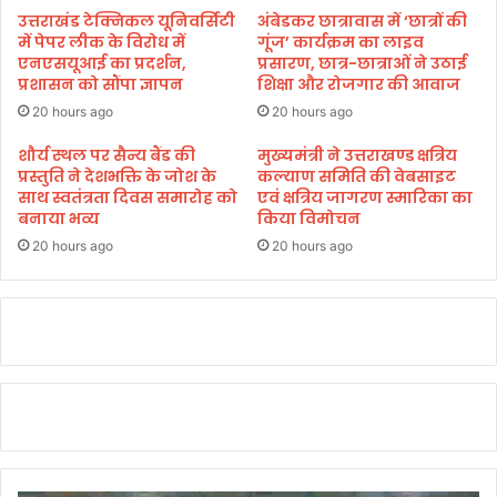
म्प
ते
उत्तराखंड टेक्निकल यूनिवर्सिटी
अंबेडकर छात्रावास में ‘छात्रों की
नी
हु
में पेपर लीक के विरोध में
गूंज’ कार्यक्रम का लाइव
ने
आ
एनएसयूआई का प्रदर्शन,
प्रसारण, छात्र-छात्राओं ने उठाई
द
ट
प्रशासन को सौंपा ज्ञापन
शिक्षा और रोजगार की आवाज
र
क
20 hours ago
20 hours ago
कि
रा
ना
व
शौर्य स्थल पर सैन्य बैंड की
मुख्यमंत्री ने उत्तराखण्ड क्षत्रिय
र
प्रस्तुति ने देशभक्ति के जोश के
कल्याण समिति की वेबसाइट
,
कि
साथ स्वतंत्रता दिवस समारोह को
एवं क्षत्रिय जागरण स्मारिका का
प
बनाया भव्य
किया विमोचन
या
ह
अ
ले
20 hours ago
20 hours ago
प
प
ना
क्ष
ही
का
क
क
र्म
ह
चा
ना
री
है
रा
कि
हु
ज
ल
मी