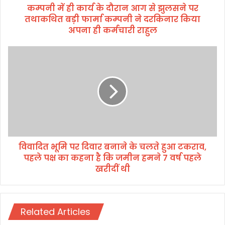
कम्पनी में ही कार्य के दौरान आग से झुलसने पर
रा
तथाकथित बड़ी फार्मा कम्पनी ने दरकिनार किया
न
आ
अपना ही कर्मचारी राहुल
ग
से
वि
झु
वा
ल
दि
स
त
ने
भू
प
मि
र
प
त
र
था
दि
क
विवादित भूमि पर दिवार बनाने के चलते हुआ टकराव,
वा
थि
पहले पक्ष का कहना है कि जमीन हमने 7 वर्ष पहले
र
त
ब
खरीदीं थी
ब
ना
ड़ी
ने
फा
के
र्मा
च
Related Articles
क
ल