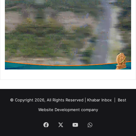
न
ह
म
ने
7
व
र्ष
प
ह
ले
ख
री
दीं
थी
© Copyright 2026, All Rights Reserved | Khabar Inbox |
Best
Website Development company
Facebook
X
YouTube
WhatsApp