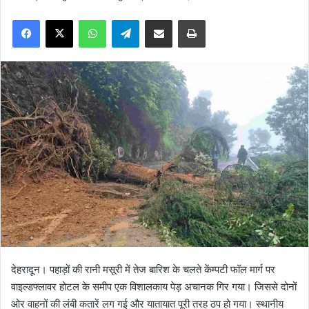
e
Facebook
X
WhatsApp
Telegram
Share via Email
Print
n
d
a
n
e
m
a
i
l
देहरादून। पहाड़ों की रानी मसूरी में तेज बारिश के चलते केंम्पटी फॉल मार्ग पर
वाइल्डफ्लावर होटल के समीप एक विशालकाय पेड़ अचानक गिर गया। जिससे दोनों
ओर वाहनों की लंबी कतारें लग गई और यातायात पूरी तरह ठप हो गया। स्थानीय