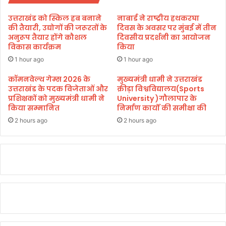
वे
श
णी
व
उत्तराखंड को स्किल हब बनाने
नाबार्ड ने राष्ट्रीय हथकरघा
घा
,
की तैयारी, उद्योगों की जरूरतों के
दिवस के अवसर पर मुंबई में तीन
ट
प
अनुरूप तैयार होंगे कौशल
दिवसीय प्रदर्शनी का आयोजन
डू
विकास कार्यक्रम
किया
ति
बे
फ
1 hour ago
1 hour ago
रा
कॉमनवेल्थ गेम्स 2026 के
मुख्यमंत्री धामी ने उत्तराखंड
र
उत्तराखंड के पदक विजेताओं और
क्रीड़ा विश्वविद्यालय(Sports
प्रशिक्षकों को मुख्यमंत्री धामी ने
University )गौलापार के
किया सम्मानित
निर्माण कार्यों की समीक्षा की
2 hours ago
2 hours ago