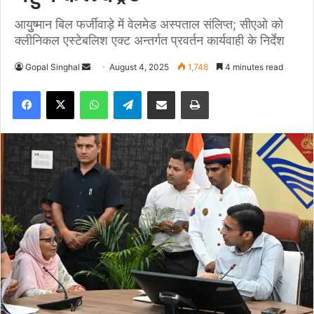
आयुुष्मान बिल फर्जीवाड़े में वेलमेड अस्पताल संलिप्त; सीएओ को
क्लीनिकल एस्टेबलिश एक्ट अन्तर्गत प्रवर्तन कार्यवाही के निर्देश
Gopal Singhal
S
August 4, 2025
1,748
4 minutes read
e
Facebook
X
WhatsApp
Telegram
Share via Email
Print
n
d
a
n
e
m
a
i
l