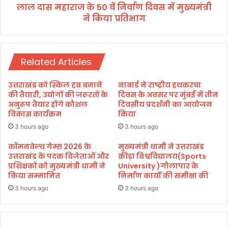
म
लाल दास महाराज के 50 वें निर्वाण दिवस में मुख्यमंत्री
5
मु
ने किया प्रतिभाग
0
ह
वें
र
नि
:
र्वा
भ
Related Articles
ण
ट्ट
दि
व
उत्तराखंड को स्किल हब बनाने
नाबार्ड ने राष्ट्रीय हथकरघा
स
की तैयारी, उद्योगों की जरूरतों के
दिवस के अवसर पर मुंबई में तीन
में
अनुरूप तैयार होंगे कौशल
दिवसीय प्रदर्शनी का आयोजन
विकास कार्यक्रम
किया
मु
ख्य
3 hours ago
3 hours ago
मं
त्री
कॉमनवेल्थ गेम्स 2026 के
मुख्यमंत्री धामी ने उत्तराखंड
उत्तराखंड के पदक विजेताओं और
क्रीड़ा विश्वविद्यालय(Sports
ने
प्रशिक्षकों को मुख्यमंत्री धामी ने
University )गौलापार के
कि
किया सम्मानित
निर्माण कार्यों की समीक्षा की
या
प्र
3 hours ago
3 hours ago
ति
भा
ग