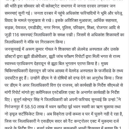
की भांति इस सोमवार को भी क्लेक्ट्रेट सभागार में जनता दरवार लगाकर जन
समस्याएं सुनी गई। जनता दरबार में पहुंचे अधिकांश फरियादियों ने भूमि और घरेलू
विवाद के मामले प्रमुखता से रखे। इसके अतिरिक्त मुआवजा, आर्थिक सहायता,
सड़क, पेयजल, एमडीडीए, नगर निगम, पुलिस, परिवहन, शिक्षा, रोजगार आदि से
जुड़ी 116 समस्याएं जिलाधिकारी के समक्ष रखी। जिसमें से अधिकांश शिकायतों का
जिलाधिकारी ने मौके पर निराकरण किया।
जनसुनवाई में अरूण कुमार गोयल ने शिकायत की अेलमेड अस्पताल और उसके
डॉक्टरों द्वारा झूठी डीओपीआर, झूठी जांच परीक्षण रिपोर्टाे द्वारा मिली भगत से राज्य
स्वास्थ्य प्राधिकरण देहरादून से झूठा बिल भुगतान प्राप्त किया है। मुख्य
चिकित्साधिकारी देहरादून की जांच आख्या में वेलमेड अस्पताल के फर्जीवाडे के तथ्य
उदघटित हुए हैं। उन्होनें डीएम ने से दोषियों को दण्ड देने का अनुरोध किया। जिस
पर डीएम ने अपर जिलाधिकारी वित्त एंव राजस्व, को कार्यवाही के निर्देश सीएमओ से
मांगी रिपोर्ट मांगते हुए क्लीनिकल एस्टेबलिश एक्ट के अन्तर्गत कार्यवाही के निर्देश
दिए। बुजुर्ग महेन्द्र सिंह ने जिलाधिकारी को अपनी फरियाद सुनवाई कि उन्हांेंने
निरंजनपुर में 58.50 लाख में भवन खरीदा पूर्व भवन स्वामी का ऋण चुकाया तथा
नो ड्यूज सर्टीफिकेट लिया। अब विक्रेता उन्हें कब्जा व घर में घुसने नही दे रहा है,
जिस पर जिलाधिकारी ने एसडीएम सदर को रैंट कन्ट्रोलर एक्ट में मुकदमा दर्ज
करने के निर्देश दिए। बुजुर्ग रमेश चन्द्र सकलानी अपनी शिकायत में बताया कि 1