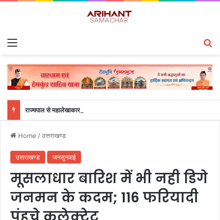
Menu
S
राज्यपाल से महालेखाकार, लेखापरीक्षा उत्तराखंड संजीव कुमार ने की शिष्टाचार भेंट
Home
/
उत्तराखण्ड
उत्तराखण्ड
जनसुनवाई
मूसलाधार बारिश में भी नही डिगे
जनमन के कदम; 116 फरियादी
पंहुचे कलेक्ट्रेट