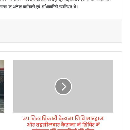
लागम के अनेक कर्मचारी एवं अधिकारियों उपस्थित थे।
उ
प
जि
ला
धि
का
री
कै
रा
उप जिलाधिकारी कैराना निधि भारद्वाज
ना
ओर तहसीलदार कैराना ने शिविर में
नि