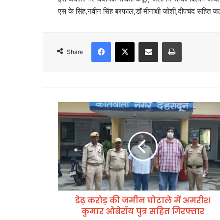
एस के सिंह,नवीन सिंह बरफाल,डॉ मीनाक्षी जोशी,दीपचंद सहित ज
Facebook
X
Share via Email
Print
Share
डे
ढ़
क
रो
ड़
की
ज
मी
न
डेढ़ करोड़ की जमीन घोटाले में अमरीश
घो
कुमार ओबेरॉय पुत्र सहित गिरफ्तार
टा