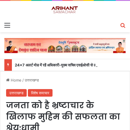
Menu
S
24×7 अलर्ट मोड में रहें अधिकारी-मुख्य सचिव एसईओसी से लगातार जनपदों के साथ समन्वय बनाए रखने के निर्देश
Home
/
उत्तराखण्ड
उत्तराखण्ड
विशेष समाचार
जनता को है भ्रष्टाचार के
खिलाफ मुहिम की सफलता का
श्रेय:धामी