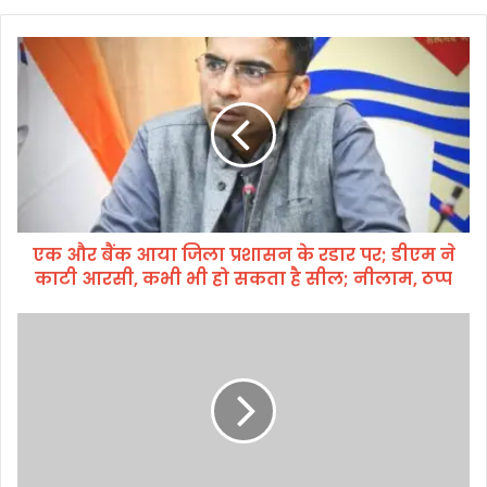
ए
क
औ
र
बैं
क
आ
या
जि
एक और बैंक आया जिला प्रशासन के रडार पर; डीएम ने
ला
काटी आरसी, कभी भी हो सकता है सील; नीलाम, ठप्प
प्र
शा
स
पं
न
चा
के
य
र
त
डा
चु
र
ना
प
व
र
में