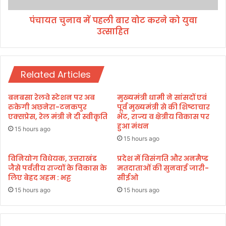
;
प
डी
पंचायत चुनाव में पहली बार वोट करने को युवा
ह
ए
उत्साहित
ली
म
बा
ने
र
का
वो
टी
Related Articles
ट
आ
क
र
र
बनबसा रेलवे स्टेशन पर अब
मुख्यमंत्री धामी ने सांसदों एवं
सी
ने
रुकेगी अछनेरा-टनकपुर
पूर्व मुख्यमंत्री से की शिष्टाचार
,
को
एक्सप्रेस, रेल मंत्री ने दी स्वीकृति
भेंट, राज्य व क्षेत्रीय विकास पर
क
हुआ मंथन
यु
15 hours ago
भी
वा
15 hours ago
भी
उ
हो
त्सा
विनियोग विधेयक, उत्तराखंड
प्रदेश में विसंगति और अनमैप्ड
स
जैसे पर्वतीय राज्यों के विकास के
मतदाताओं की सुनवाई जारी-
हि
लिए बेहद अहम : भट्ट
सीईओ
क
त
ता
15 hours ago
15 hours ago
है
सी
ल