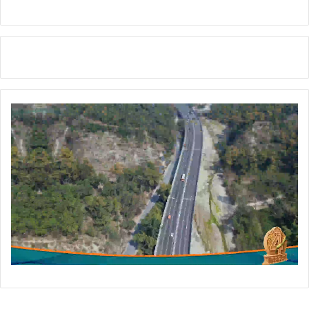
;
नी
ला
म
,
ठ
प्प