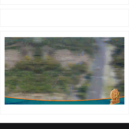
ला
गि
र
फ्ता
र