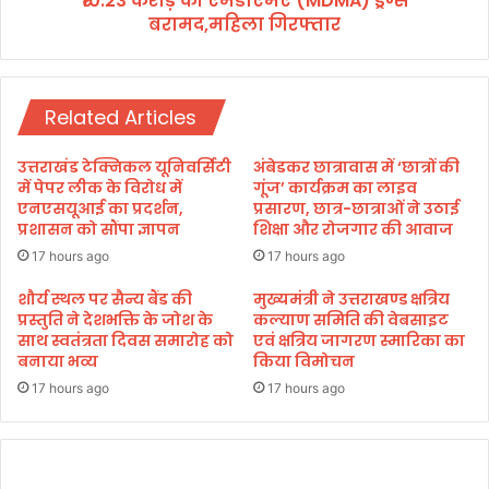
₹10.23 करोड़ की एमडीएमए (MDMA) ड्रग्स
दा
बरामद,महिला गिरफ्तार
ए
की
म
चिं
डी
ता
ए
गै
Related Articles
म
र
ए
ज
(
उत्तराखंड टेक्निकल यूनिवर्सिटी
अंबेडकर छात्रावास में ‘छात्रों की
रू
M
में पेपर लीक के विरोध में
गूंज’ कार्यक्रम का लाइव
री
D
एनएसयूआई का प्रदर्शन,
प्रसारण, छात्र-छात्राओं ने उठाई
:
प्रशासन को सौंपा ज्ञापन
शिक्षा और रोजगार की आवाज
M
चौ
A
17 hours ago
17 hours ago
हा
)
न
ड्र
शौर्य स्थल पर सैन्य बैंड की
मुख्यमंत्री ने उत्तराखण्ड क्षत्रिय
प्रस्तुति ने देशभक्ति के जोश के
कल्याण समिति की वेबसाइट
ग्स
साथ स्वतंत्रता दिवस समारोह को
एवं क्षत्रिय जागरण स्मारिका का
ब
बनाया भव्य
किया विमोचन
रा
म
17 hours ago
17 hours ago
द
,
म
हि