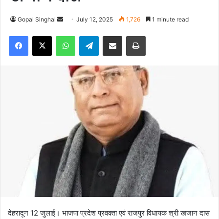
Gopal Singhal
S
July 12, 2025
1,726
1 minute read
e
Facebook
X
WhatsApp
Telegram
Share via Email
Print
n
d
a
n
e
m
a
i
l
देहरादून 12 जुलाई। भाजपा प्रदेश प्रवक्ता एवं राजपुर विधायक श्री खजान दास