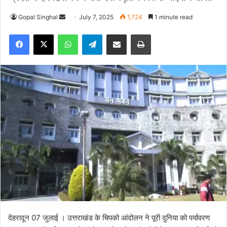
Gopal Singhal
S
July 7, 2025
1,724
1 minute read
e
Facebook
X
WhatsApp
Telegram
Share via Email
Print
n
d
a
n
e
m
a
i
l
देहरादून 07 जुलाई । उत्तराखंड के चिपको आंदोलन ने पूरी दुनिया को पर्यावरण