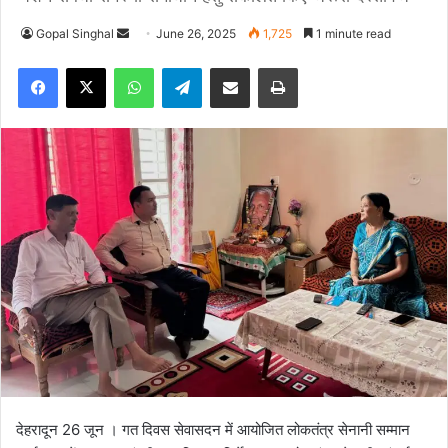
Gopal Singhal
S
June 26, 2025
1,725
1 minute read
e
Facebook
X
WhatsApp
Telegram
Share via Email
Print
n
d
a
n
e
m
a
i
l
देहरादून 26 जून । गत दिवस सेवासदन में आयोजित लोकतंत्र सेनानी सम्मान