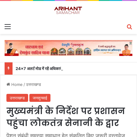
Menu
S
24×7 अलर्ट मोड में रहें अधिकारी-मुख्य सचिव एसईओसी से लगातार जनपदों के साथ समन्वय बनाए रखने के निर्देश
Home
/
उत्तराखण्ड
उत्तराखण्ड
जनसुनवाई
मुख्यमंत्री के निर्देश पर प्रशासन
पहुंचा लोकतंत्र सेनानी के द्वार
पेंशन संबंधी समस्या समाधान हेतु संकलित किए जरूरी दस्तावेज