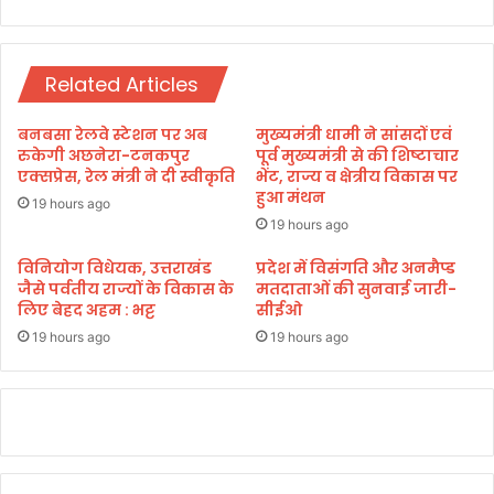
वा
र
ई
हा
ट्र
Related Articles
क
,
ए
बनबसा रेलवे स्टेशन पर अब
मुख्यमंत्री धामी ने सांसदों एवं
क
रुकेगी अछनेरा-टनकपुर
पूर्व मुख्यमंत्री से की शिष्टाचार
की
एक्सप्रेस, रेल मंत्री ने दी स्वीकृति
भेंट, राज्य व क्षेत्रीय विकास पर
हुआ मंथन
मौ
19 hours ago
त
19 hours ago
दो
गं
विनियोग विधेयक, उत्तराखंड
प्रदेश में विसंगति और अनमैप्ड
जैसे पर्वतीय राज्यों के विकास के
मतदाताओं की सुनवाई जारी-
भी
लिए बेहद अहम : भट्ट
सीईओ
र
19 hours ago
19 hours ago