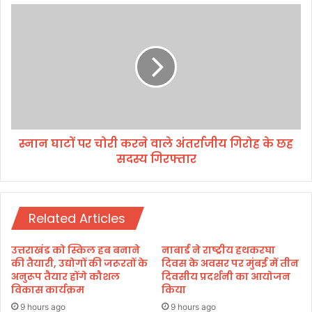
स
स्ना
मू
न
हों
घा
को
टों
मि
प
ल
र
र
चो
हा
री
का
क
स्नान घाटों पर चोरी करने वाले अंतर्राजीय गिरोह के छह
रो
र
बा
सदस्य गिरफ्तार
ने
र
वा
ले
अं
Related Articles
त
र्रा
जी
उत्तराखंड को स्किल हब बनाने
नाबार्ड ने राष्ट्रीय हथकरघा
य
की तैयारी, उद्योगों की जरूरतों के
दिवस के अवसर पर मुंबई में तीन
गि
अनुरूप तैयार होंगे कौशल
दिवसीय प्रदर्शनी का आयोजन
विकास कार्यक्रम
किया
रो
ह
9 hours ago
9 hours ago