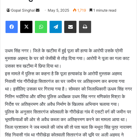
Gopal Singhal
S
May 5, 2025
1,719
1 minute read
e
Facebook
X
WhatsApp
Telegram
Share via Email
Print
n
d
a
n
उधम सिंह नगर। जिले के खटीमा में हुई पूजा की हत्या के आरोपी उसके प्रेमी
e
मुस्ताक अहमद के घर को जेसीबी से तोड़ दिया गया। आरोपी ने पूजा का गला काट
m
उसका शव खटीमा में छिपा दिया था।
a
इस मामले में पुलिस का कहना है कि पूजा हत्याकांड के आरोपी मुस्ताक अहमद
i
निवासी गांव गौरीखेड़ा सितारगंज का घर जमीन पर अतिक्रमण कर बनाया गया
l
था। इसीलिए उसका घर गिराया गया है। सोमवार को जिलाधिकारी ऊधम सिंह नगर
नितिन भदौरिया और वरिष्ठ पुलिस अधीक्षक उधम सिंह नगर मणिकांत मिश्रा के
निर्देश पर अतिक्रमण और अवैध निर्माण के खिलाफ अभियान चलाया गया।
पुलिस के अनुसार सितारगंज कोतवाली के गौरीखेडा गांव में एसटी वर्ग की जमीन पर
भूमाफियाओं की ओर से अवैध कब्जा कर अतिक्रमण करने का मामला आया था।
जिला प्रशासन ने जब मामले की जांच की तो पता चला कि मथुरा सिंह पुत्र नारायण
सिंह निवासी गांव था गौरीखेड़ा कोतवाली सितारगंज की भूमि पर अली अहमद ने