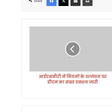
Share
आ
ई
ए
स
बी
टी
में
नि
य
आईएसबीटी में नियमों के उल्लंघन पर
मों
डीएम का सख्त एक्शन जारी
के
उ
ल्लं
घ
न
प