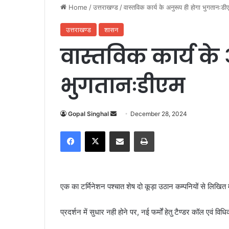
Home
/
उत्तराखण्ड
/
वास्तविक कार्य के अनुरूप ही होगा भुगतानःडी
उत्तराखण्ड
शासन
वास्तविक कार्य के 
भुगतानःडीएम
Gopal Singhal
S
December 28, 2024
e
Facebook
X
Share via Email
Print
n
d
a
n
एक का टर्मिनेशन पश्चात शेष दो कूड़ा उठान कम्पनियों से लिखित
e
m
प्रदर्शन में सुधार नही होने पर, नई फर्मों हेतु टैण्डर कॉल एवं 
a
i