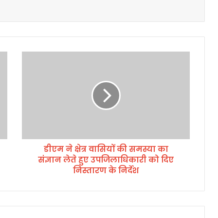
डी
ए
म
ने
क्षे
त्र
वा
सि
यों
डीएम ने क्षेत्र वासियों की समस्या का
की
संज्ञान लेते हुए उपजिलाधिकारी को दिए
स
म
निस्तारण के निर्देश
स्या
का
सं
ज्ञा