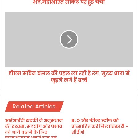
भेंट,महाभारत सर्किट पर हुई चर्चा
मु
ख्य
मं
डी
त्री
ए
से
म
की
स
शि
वि
ष्टा
न
चा
बं
र
स
भें
ल
ट
डीएम सविन बंसल की पहल ला रही है रंग, मुख्य धारा से
की
,
जुड़ने लगे हैं बच्चे
प
म
ह
हा
ल
भा
ला
र
Related Articles
र
त
ही
स
है
आईआईटी रुड़की ने अनुसंधान
BLO और फील्ड स्टॉफ को
र्कि
रं
की दृश्यता, सहयोग और प्रभाव
प्रोत्साहित करें जिलाधिकारी –
ट
ग
को आगे बढ़ाने के लिए
सीईओ
प
एएनआरएफ अनुसंधान एवं
,