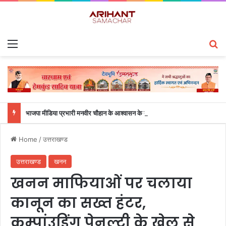
Menu
S
भाजपा मीडिया प्रभारी मनवीर चौहान के आश्वासन के बाद दो सप्ताह से चल रहा महाविद्यालय के छात्रों का धरना समाप्त
Home
/
उत्तराखण्ड
उत्तराखण्ड
खनन
खनन माफियाओं पर चलाया
कानून का सख्त हंटर,
कम्पांउडिंग पेनल्टी के खेल से