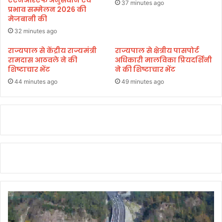
37 minutes ago
प्रभाव सम्मेलन 2026 की
र
मु
मेजबानी की
हु
ख्य
ई
धा
32 minutes ago
च
रा
राज्यपाल से केंद्रीय राज्यमंत्री
राज्यपाल से क्षेत्रीय पासपोर्ट
र्चा
से
रामदास आठवले ने की
अधिकारी मालविका प्रियदर्शिनी
जु
शिष्टाचार भेंट
ने की शिष्टाचार भेंट
ड़
44 minutes ago
49 minutes ago
ने
ल
गे
हैं
ब
च्चे