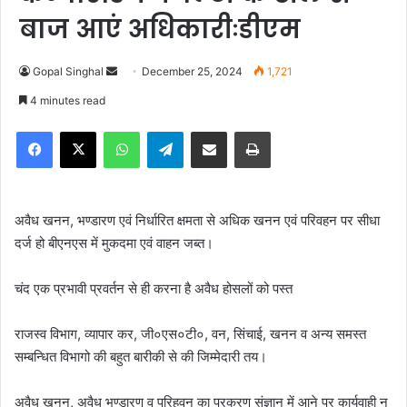
बाज आएं अधिकारीःडीएम
Gopal Singhal
S
December 25, 2024
1,721
e
4 minutes read
n
Facebook
X
WhatsApp
Telegram
Share via Email
Print
d
a
n
e
अवैध खनन, भण्डारण एवं निर्धारित क्षमता से अधिक खनन एवं परिवहन पर सीधा
m
दर्ज हो बीएनएस में मुकदमा एवं वाहन जब्त।
a
i
चंद एक प्रभावी प्रवर्तन से ही करना है अवैध होसलों को पस्त
l
राजस्व विभाग, व्यापार कर, जी०एस०टी०, वन, सिंचाई, खनन व अन्य समस्त
सम्बन्धित विभागो की बहुत बारीकी से की जिम्मेदारी तय।
अवैध खनन, अवैध भण्डारण व परिहवन का प्रकरण संज्ञान में आने पर कार्यवाही न