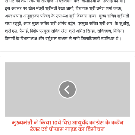
से भेंट की तथा स्वयं भी तीरंदाजी मेें प्रतिभाग कर खिलाडियों का उत्साह बढाया।
इस अवसर पर खेल मंत्री श्रीमती रेखा आर्या, विधायक श्री उमेश शर्मा काऊ,
अवस्थापना अनुश्रवण परिषद् के उपाध्यक्ष श्री विश्वास डाबर, मुख्य सचिव श्रीमती
राधा रतूड़ी, अपर मुख्य सचिव श्री आंनंद बर्द्धन, प्रमुख सचिव श्री आर. के सुधांशु,
श्री एल. फैनई, विशेष प्रमुख सचिव खेल श्री अमित सिन्हा, सचिवगण, विभिन्न
विभागों के विभागाध्यक्ष और वर्चुअल माध्यम से सभी जिलाधिकारी उपस्थित थे।
मु
ख्य
मं
त्री
ने
कि
या
1
0
मुख्यमंत्री ने किया 10वें विश्व आयुर्वेद कांग्रेस के कर्टेन
वें
रेजर एवं प्रोग्राम गाइड का विमोचन
वि
श्व