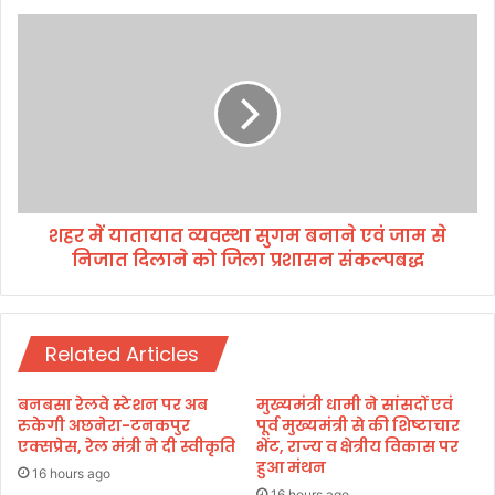
आ
श
यु
ह
र्वे
र
द
में
कां
या
ग्रे
ता
स
या
के
त
क
व्य
र्टे
शहर में यातायात व्यवस्था सुगम बनाने एवं जाम से
व
न
निजात दिलाने को जिला प्रशासन संकल्पबद्ध
स्था
रे
सु
ज
ग
र
म
ए
Related Articles
ब
वं
ना
प्रो
ने
बनबसा रेलवे स्टेशन पर अब
मुख्यमंत्री धामी ने सांसदों एवं
ग्रा
ए
रुकेगी अछनेरा-टनकपुर
पूर्व मुख्यमंत्री से की शिष्टाचार
म
वं
एक्सप्रेस, रेल मंत्री ने दी स्वीकृति
भेंट, राज्य व क्षेत्रीय विकास पर
गा
हुआ मंथन
जा
16 hours ago
इ
म
16 hours ago