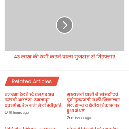
म
4
हि
3
ला
ला
कां
ख
ग्रे
की
स
ठ
ने
गी
पु
क
लि
र
स
43 लाख की ठगी करने वाला गुजरात से गिरफ्तार
ने
का
वा
र्या
ला
ल
गु
य
Related Articles
ज
कि
रा
या
त
बनबसा रेलवे स्टेशन पर अब
मुख्यमंत्री धामी ने सांसदों एवं
कू
से
रुकेगी अछनेरा-टनकपुर
पूर्व मुख्यमंत्री से की शिष्टाचार
च
गि
एक्सप्रेस, रेल मंत्री ने दी स्वीकृति
भेंट, राज्य व क्षेत्रीय विकास पर
हुआ मंथन
र
19 hours ago
फ्ता
19 hours ago
र