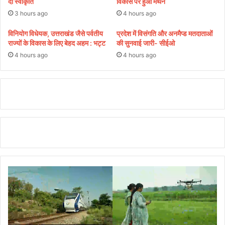
दी स्वीकृति
विकास पर हुआ मंथन
क
र
3 hours ago
4 hours ago
पा
-
ट
भा
विनियोग विधेयक, उत्तराखंड जैसे पर्वतीय
प्रदेश में विसंगति और अनमैप्ड मतदाताओं
भी
राज्यों के विकास के लिए बेहद अहम : भट्ट
की सुनवाई जारी- सीईओ
गि
4 hours ago
4 hours ago
र
फ्ता
र