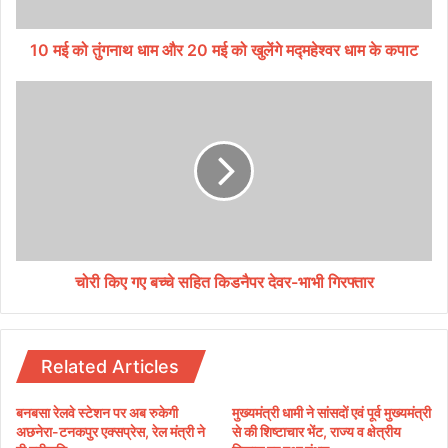
ना
थ
धा
10 मई को तुंगनाथ धाम और 20 मई को खुलेंगे मद्महेश्वर धाम के कपाट
म
औ
चो
र
री
2
कि
0
ए
म
ग
ई
ए
को
ब
खु
च्चे
लें
स
गे
हि
चोरी किए गए बच्चे सहित किडनैपर देवर-भाभी गिरफ्तार
म
त
द्म
कि
हे
ड
श्व
नै
Related Articles
र
प
धा
र
बनबसा रेलवे स्टेशन पर अब रुकेगी
मुख्यमंत्री धामी ने सांसदों एवं पूर्व मुख्यमंत्री
म
दे
अछनेरा-टनकपुर एक्सप्रेस, रेल मंत्री ने
से की शिष्टाचार भेंट, राज्य व क्षेत्रीय
के
व