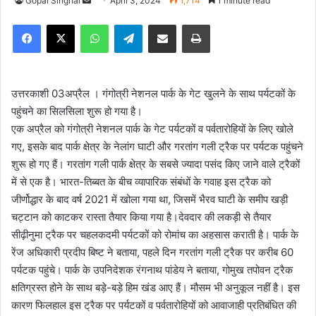
Gopal Singhal
S
April 3, 2024
1,714
1 minute read
e
Facebook
X
WhatsApp
Telegram
Share via Email
Print
n
d
a
n
उत्तरकाशी 03अप्रैल । गंगोत्री नेशनल पार्क के गेट खुलने के साथ पर्यटकों के
e
पहुंचने का सिलसिला शुरू हो गया है।
m
एक अप्रैल को गंगोत्री नेशनल पार्क के गेट पर्यटकों व पर्वतारोहियों के लिए खोले
a
गए, इसके बाद पार्क क्षेत्र के नेलांग घाटी और गरतांग गली ट्रैक पर पर्यटक पहुंचने
i
शुरू हो गए हैं। गरतांग गली पार्क क्षेत्र के सबसे ज्यादा पसंद किए जाने वाले ट्रैकों
l
में से एक है। भारत-तिब्बत के बीच व्यापारिक संबंधों के गवाह इस ट्रैक को
जीर्णोद्धार के बाद वर्ष 2021 में खोला गया था, जिसमें भैरव घाटी के समीप खड़ी
चट्टान को काटकर रास्ता तैयार किया गया है।देवदार की लकड़ी से तैयार
सीढ़ीनुमा ट्रैक पर चहलकदमी पर्यटकों को रोमांच का अहसास कराती है। पार्क के
रेंज अधिकारी प्रदीप बिष्ट ने बताया, पहले दिन गरतांग गली ट्रैक पर करीब 60
पर्यटक पहुंचे। पार्क के उपनिदेशक रंगनाथ पांडेय ने बताया, गोमुख तपोवन ट्रैक
क्षतिग्रस्त होने के साथ बड़े-बड़े हिम खंड आए हैं। मौसम भी अनुकूल नहीं है। इस
कारण फिलहाल इस ट्रैक पर पर्यटकों व पर्वतारोहियों को आवाजाही प्रतिबंधित की