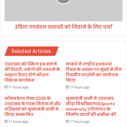
क
बं
र
ध
ने
न
पां
प्र
च
इंडिया गठबंधन प्रत्याशी को जिताने के लिए चर्चा
त्या
को
शी
आ
को
एं
जि
गे
Related Articles
ता
उ
ने
प
के
उत्तराखंड को स्किल हब बनाने
नाबार्ड ने राष्ट्रीय हथकरघा
रा
लि
की तैयारी, उद्योगों की जरूरतों के
दिवस के अवसर पर मुंबई में तीन
ष्ट्र
ए
अनुरूप तैयार होंगे कौशल
दिवसीय प्रदर्शनी का आयोजन
प
विकास कार्यक्रम
किया
च
ति
र्चा
17 hours ago
17 hours ago
कॉमनवेल्थ गेम्स 2026 के
मुख्यमंत्री धामी ने उत्तराखंड
उत्तराखंड के पदक विजेताओं और
क्रीड़ा विश्वविद्यालय(Sports
प्रशिक्षकों को मुख्यमंत्री धामी ने
University )गौलापार के
किया सम्मानित
निर्माण कार्यों की समीक्षा की
17 hours ago
17 hours ago