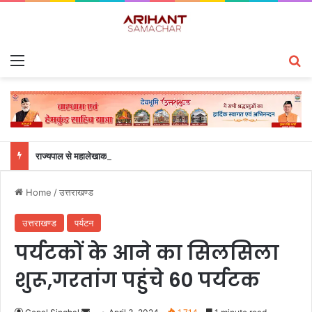
Menu
S
राज्यपाल से महालेखाकार, लेखापरीक्षा उत्तराखंड संजीव कुमार ने की शिष्टाचार भेंट
Home
/
उत्तराखण्ड
उत्तराखण्ड
पर्यटन
पर्यटकों के आने का सिलसिला
शुरू,गरतांग पहुंचे 60 पर्यटक