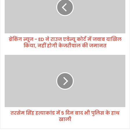
न्यू
ज
-
E
D
ने
ब्रेकिंग न्यूज - ED ने राउज एवेन्यू कोर्ट में जवाब दाखिल
रा
किया, नहीं होगी केजरीवाल की जमानत
उ
ज
ए
त
वे
र
न्यू
से
को
म
र्ट
सिं
में
ह
ज
ह
वा
त्या
ब
कां
दा
तरसेम सिंह हत्याकांड में 5 दिन बाद भी पुलिस के हाथ
ड
खि
खाली
में
ल
5