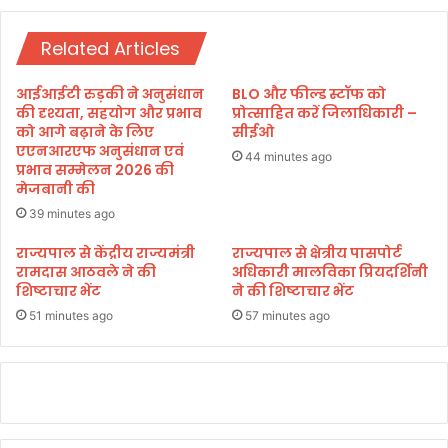
कि
दि
या
न
,
Related Articles
बा
न
द
हीं
भी
आईआईटी रुड़की ने अनुसंधान
BLO और फील्ड स्टॉफ को
हो
पु
की दृश्यता, सहयोग और प्रभाव
प्रोत्साहित करें जिलाधिकारी –
गी
लि
को आगे बढ़ाने के लिए
सीईओ
के
एएनआरएफ अनुसंधान एवं
स
44 minutes ago
प्रभाव सम्मेलन 2026 की
ज
के
मेजबानी की
री
हा
वा
थ
39 minutes ago
ल
खा
राज्यपाल से केंद्रीय राज्यमंत्री
राज्यपाल से क्षेत्रीय पासपोर्ट
की
ली
रामदास आठवले ने की
अधिकारी मालविका प्रियदर्शिनी
ज
शिष्टाचार भेंट
ने की शिष्टाचार भेंट
मा
न
51 minutes ago
57 minutes ago
त