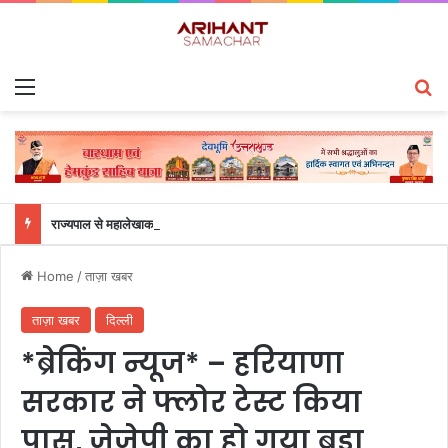
Menu
S
राज्यपाल से महालेखाकार, लेखापरीक्षा उत्तराखंड संजीव कुमार ने की शिष्टाचार भेंट
Home
/
ताज़ा खबर
ताज़ा खबर
दिल्ली
*ब्रेकिंग न्यूज* – हरियाणा
सरकार ने फ्लोर टेस्ट किया
पास, जेजेपी का हो गया बड़ा