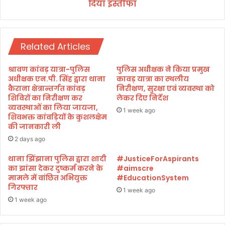
दिया इस्तीफा
मु
ख्य
मं
त्री
Related Articles
ख
ट्ट
र
श्रावण कांवड़ यात्रा-पुलिस
पुलिस अधीक्षक ने किया प्रमुख
ने
अधीक्षक एन.पी. सिंह द्वारा थाना
कावड़ यात्रा का स्थलीय
वि
कैराना क्षेत्रान्तर्गत कांवड़
निरीक्षण, सुरक्षा एवं व्यवस्था को
शिविरों का निरीक्षण कर
लेकर दिए निर्देश
धा
व्यवस्थाओं का लिया जायजा,
न
1 week ago
शिवभक्त कांवड़ियों के कुशलक्षेम
स
की जानकारी ली
भा
2 days ago
से
दि
थाना झिंझाना पुलिस द्वारा शादी
#JusticeForAspirants
या
का झांसा देकर दुष्कर्म करने के
#aimscre
इ
मामले में वांछित अभियुक्त
#EducationSystem
स्ती
गिरफ्तार
1 week ago
फा
1 week ago