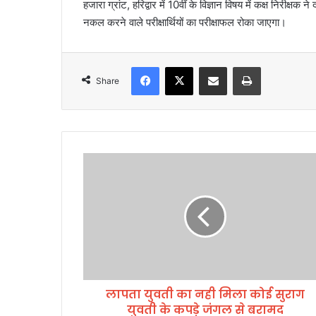
हजारा ग्रांट, हरिद्वार में 10वीं के विज्ञान विषय में कक्ष निरीक्
l
नकल करने वाले परीक्षार्थियों का परीक्षाफल रोका जाएगा।
Facebook
X
Share via Email
Print
Share
ला
प
ता
यु
व
ती
का
न
ही
लापता युवती का नही मिला कोई सुराग
मि
युवती के कपड़े जंगल से बरामद
ला