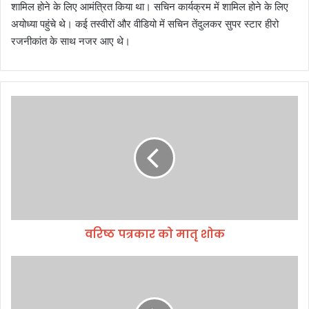
शामिल होने के लिए आमंत्रित किया था। सचिन कार्यक्रम में शामिल होने के लिए
अयोध्या पहुंचे थे। कई तस्वीरों और वीडियो में सचिन तेंदुलकर सुपर स्टार हीरो
रजनीकांत के साथ नजर आए थे।
व
रि
ष्ठ
प
त्र
का
र
को
मा
वरिष्ठ पत्रकार को मातृ शोक
तृ
शो
क
उ
त्त
रा
खं