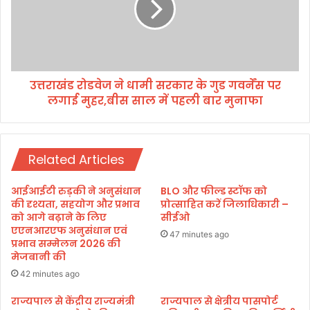
ड
रो
ड
वे
ज
उत्तराखंड रोडवेज ने धामी सरकार के गुड गवर्नेंस पर
ने
लगाई मुहर,बीस साल में पहली बार मुनाफा
धा
मी
स
र
Related Articles
का
र
के
आईआईटी रुड़की ने अनुसंधान
BLO और फील्ड स्टॉफ को
गु
की दृश्यता, सहयोग और प्रभाव
प्रोत्साहित करें जिलाधिकारी –
ड
को आगे बढ़ाने के लिए
सीईओ
एएनआरएफ अनुसंधान एवं
ग
47 minutes ago
प्रभाव सम्मेलन 2026 की
व
मेजबानी की
र्नें
स
42 minutes ago
प
राज्यपाल से केंद्रीय राज्यमंत्री
राज्यपाल से क्षेत्रीय पासपोर्ट
र