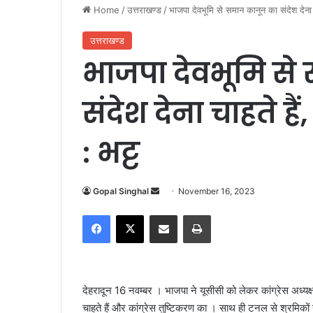
Home
/
उत्तराखण्ड
/
भाजपा देवभूमि से समान कानून का संदेश देना च
उत्तराखण्ड
भाजपा देवभूमि से
संदेश देना चाहते हैं
: भट्ट
Gopal Singhal
S
November 16, 2023
e
Facebook
X
Share via Email
Print
n
d
a
n
देहरादून 16 नवम्बर । भाजपा ने यूसीसी को लेकर कांग्रेस अध्य
e
चाहते हैं और कांग्रेस तुष्टिकरण का । साथ ही टनल से श्रमिकों
m