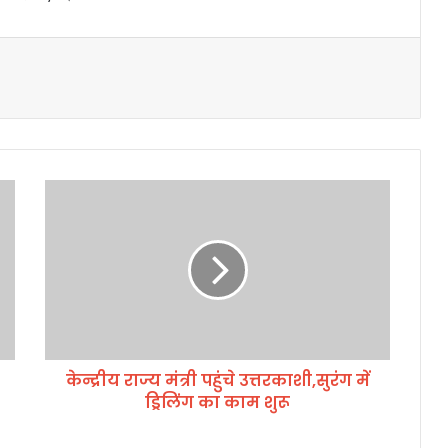
के
न्द्री
य
रा
ज्य
मं
त्री
प
हुं
केन्द्रीय राज्य मंत्री पहुंचे उत्तरकाशी,सुरंग में
चे
ड्रिलिंग का काम शुरू
उ
त्त
र