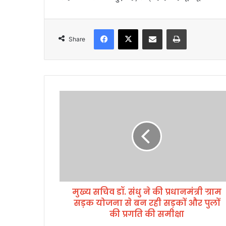
Facebook
X
Share via Email
Print
Share
मु
ख्य
स
चि
व
डॉ
.
सं
धु
मुख्य सचिव डॉ. संधु ने की प्रधानमंत्री ग्राम
ने
सड़क योजना से बन रही सड़कों और पुलों
की
प्र
की प्रगति की समीक्षा
धा