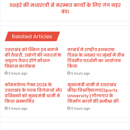
मा
दशहरे की मध्यरात्री से मरम्मत कार्यो के लिए गंग नहर
से
जि
बंद।
म
क
र
सं
म्म
ग
त
ठ
Related Articles
का
नों
र्यो
त
के
उत्तराखंड को स्किल हब बनाने
नाबार्ड ने राष्ट्रीय हथकरघा
था
लि
की तैयारी, उद्योगों की जरूरतों के
दिवस के अवसर पर मुंबई में तीन
मी
ए
अनुरूप तैयार होंगे कौशल
दिवसीय प्रदर्शनी का आयोजन
डि
विकास कार्यक्रम
किया
गं
या
ग
5 hours ago
5 hours ago
प्र
न
ति
ह
कॉमनवेल्थ गेम्स 2026 के
मुख्यमंत्री धामी ने उत्तराखंड
नि
उत्तराखंड के पदक विजेताओं और
क्रीड़ा विश्वविद्यालय(Sports
र
प्रशिक्षकों को मुख्यमंत्री धामी ने
University )गौलापार के
धि
बं
किया सम्मानित
निर्माण कार्यों की समीक्षा की
यों
द
के
।
5 hours ago
5 hours ago
सा
थ
कि