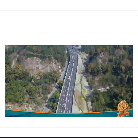
या
सं
वा
द
।