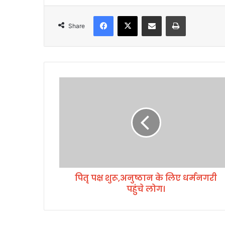
Facebook
X
Share via Email
Print
Share
पि
तृ
प
क्ष
शु
रू
,
अ
नु
पितृ पक्ष शुरू,अनुष्ठान के लिए धर्मनगरी
ष्ठा
पहुंचे लोग।
न
के
लि
ए