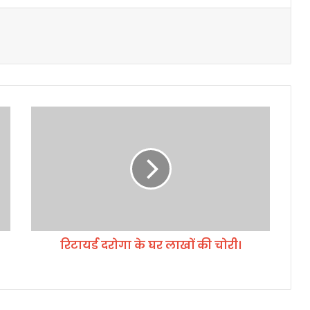
रि
टा
य
र्ड
द
रो
गा
के
घ
रिटायर्ड दरोगा के घर लाखों की चोरी।
र
ला
खों
की
चो