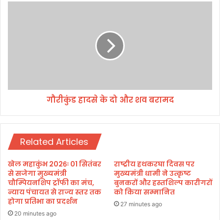
में
गौ
कां
री
ग्रे
कुं
स
ड
पा
हा
र्टी
द
प्र
से
त्या
के
शी
दो
रं
गौरीकुंड हादसे के दो और शव बरामद
औ
जी
र
त
श
दा
व
स
Related Articles
ब
भा
रा
ज
म
खेल महाकुंभ 2026ः 01 सितंबर
राष्ट्रीय हथकरघा दिवस पर
पा
द
से सजेगा मुख्यमंत्री
मुख्यमंत्री धामी ने उत्कृष्ट
में
चौम्पियनशिप ट्रॉफी का मंच,
बुनकरों और हस्तशिल्प कारीगरों
शा
न्याय पंचायत से राज्य स्तर तक
को किया सम्मानित
होगा प्रतिभा का प्रदर्शन
मि
27 minutes ago
ल
20 minutes ago