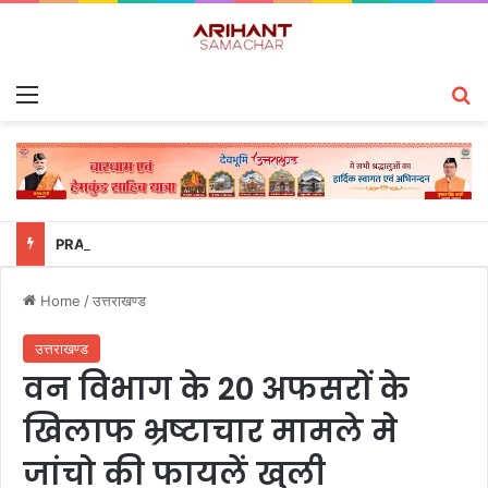
Menu
S
PRAGATI समीक्षा में उत्तराखंड पुलिस का डंका, साइबर अपराध प्रबंधन में देश के टॉप-5 राज्यों में शामिल
Home
/
उत्तराखण्ड
उत्तराखण्ड
वन विभाग के 20 अफसरों के
खिलाफ भ्रष्टाचार मामले मे
जांचो की फायलें खुली