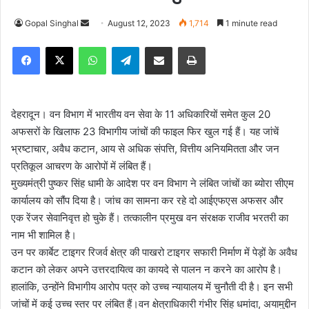
Gopal Singhal
S
August 12, 2023
1,714
1 minute read
e
Facebook
X
WhatsApp
Telegram
Share via Email
Print
n
d
a
n
देहरादून। वन विभाग में भारतीय वन सेवा के 11 अधिकारियों समेत कुल 20
e
अफसरों के खिलाफ 23 विभागीय जांचों की फाइल फिर खुल गई हैं। यह जांचें
m
भ्रष्टाचार, अवैध कटान, आय से अधिक संपत्ति, वित्तीय अनियमितता और जन
a
प्रतिकूल आचरण के आरोपों में लंबित हैं।
i
मुख्यमंत्री पुष्कर सिंह धामी के आदेश पर वन विभाग ने लंबित जांचों का ब्योरा सीएम
l
कार्यालय को सौंप दिया है। जांच का सामना कर रहे दो आईएफएस अफसर और
एक रेंजर सेवानिवृत्त हो चुके हैं। तत्कालीन प्रमुख वन संरक्षक राजीव भरतरी का
नाम भी शामिल है।
उन पर कार्बेट टाइगर रिजर्व क्षेत्र की पाखरो टाइगर सफारी निर्माण में पेड़ों के अवैध
कटान को लेकर अपने उत्तरदायित्व का कायदे से पालन न करने का आरोप है।
हालांकि, उन्होंने विभागीय आरोप पत्र को उच्च न्यायालय में चुनौती दी है। इन सभी
जांचों में कई उच्च स्तर पर लंबित हैं।वन क्षेत्राधिकारी गंभीर सिंह धमांदा, अयामुद्दीन