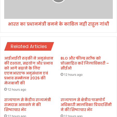
रें
धा
का
न
मः
मं
धा
त्री
भारत का प्रधानमंत्री बनने के काबिल नही राहुल गांधी
मी
ब
न
ने
के
Related Articles
का
बि
ल
आईआईटी रुड़की ने अनुसंधान
BLO और फील्ड स्टॉफ को
न
की दृश्यता, सहयोग और प्रभाव
प्रोत्साहित करें जिलाधिकारी –
ही
को आगे बढ़ाने के लिए
सीईओ
एएनआरएफ अनुसंधान एवं
रा
12 hours ago
प्रभाव सम्मेलन 2026 की
हु
मेजबानी की
ल
गां
12 hours ago
धी
राज्यपाल से केंद्रीय राज्यमंत्री
राज्यपाल से क्षेत्रीय पासपोर्ट
रामदास आठवले ने की
अधिकारी मालविका प्रियदर्शिनी
शिष्टाचार भेंट
ने की शिष्टाचार भेंट
12 hours ago
12 hours ago