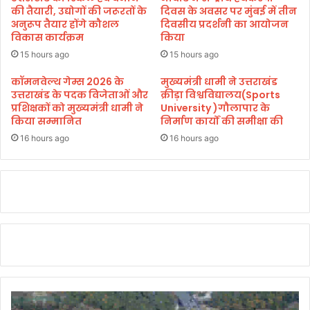
सौ
की तैयारी, उद्योगों की जरूरतों के
दिवस के अवसर पर मुंबई में तीन
दा
अनुरूप तैयार होंगे कौशल
दिवसीय प्रदर्शनी का आयोजन
विकास कार्यक्रम
किया
ग
र
15 hours ago
15 hours ago
गि
र
कॉमनवेल्थ गेम्स 2026 के
मुख्यमंत्री धामी ने उत्तराखंड
उत्तराखंड के पदक विजेताओं और
क्रीड़ा विश्वविद्यालय(Sports
फ्ता
प्रशिक्षकों को मुख्यमंत्री धामी ने
University )गौलापार के
र
किया सम्मानित
निर्माण कार्यों की समीक्षा की
16 hours ago
16 hours ago