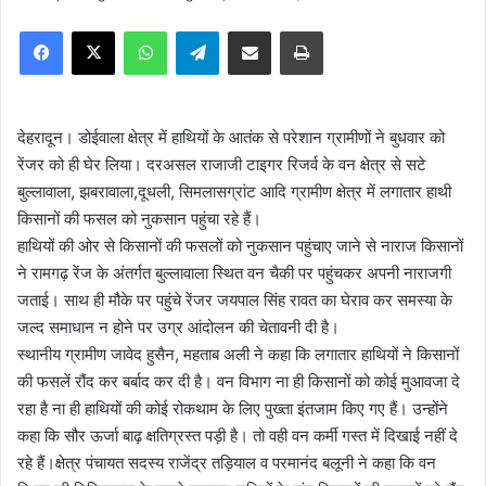
e
Facebook
X
WhatsApp
Telegram
Share via Email
Print
n
d
a
n
देहरादून। डोईवाला क्षेत्र में हाथियों के आतंक से परेशान ग्रामीणों ने बुधवार को
e
रेंजर को ही घेर लिया। दरअसल राजाजी टाइगर रिजर्व के वन क्षेत्र से सटे
m
बुल्लावाला, झबरावाला,दूधली, सिमलासग्रांट आदि ग्रामीण क्षेत्र में लगातार हाथी
a
किसानों की फसल को नुकसान पहुंचा रहे हैं।
i
हाथियों की ओर से किसानों की फसलों को नुकसान पहुंचाए जाने से नाराज किसानों
l
ने रामगढ़ रेंज के अंतर्गत बुल्लावाला स्थित वन चैकी पर पहुंचकर अपनी नाराजगी
जताई। साथ ही मौके पर पहुंचे रेंजर जयपाल सिंह रावत का घेराव कर समस्या के
जल्द समाधान न होने पर उग्र आंदोलन की चेतावनी दी है।
स्थानीय ग्रामीण जावेद हुसैन, महताब अली ने कहा कि लगातार हाथियों ने किसानों
की फसलें रौंद कर बर्बाद कर दी है। वन विभाग ना ही किसानों को कोई मुआवजा दे
रहा है ना ही हाथियों की कोई रोकथाम के लिए पुख्ता इंतजाम किए गए हैं। उन्होंने
कहा कि सौर ऊर्जा बाढ़ क्षतिग्रस्त पड़ी है। तो वही वन कर्मी गस्त में दिखाई नहीं दे
रहे हैं।क्षेत्र पंचायत सदस्य राजेंद्र तड़ियाल व परमानंद बलूनी ने कहा कि वन