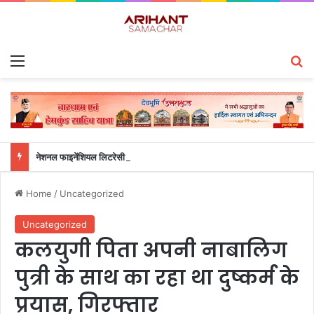
Menu
S
नेशनल फाइनेंशियल लिटरेसी क्विज़ में उत्तराखंड के छात्रों का शानदार प्रदर्शन, ग्राफिक एरा और क्वांटम स्कूल ने जीते शीर्ष पुरस्कार
Home
/
Uncategorized
Uncategorized
कलयुगी पिता अपनी नाबालिग
पुत्री के साथ का रहा था दुष्कर्म के
प्रयास, गिरफ्तार