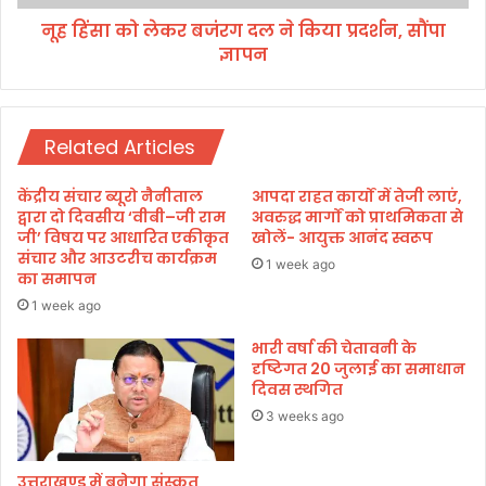
ने
ब
कि
नूह हिंसा को लेकर बजंरग दल ने किया प्रदर्शन, सौंपा
जं
या
ज्ञापन
र
प्र
ग
द
द
र्श
ल
न
Related Articles
ने
कि
या
केंद्रीय संचार ब्यूरो नैनीताल
आपदा राहत कार्यों में तेजी लाएं,
प्र
द्वारा दो दिवसीय ‘वीबी–जी राम
अवरुद्ध मार्गों को प्राथमिकता से
द
जी’ विषय पर आधारित एकीकृत
खोलें- आयुक्त आनंद स्वरूप
संचार और आउटरीच कार्यक्रम
र्श
1 week ago
का समापन
न
,
1 week ago
सौं
भारी वर्षा की चेतावनी के
पा
दृष्टिगत 20 जुलाई का समाधान
ज्ञा
दिवस स्थगित
प
न
3 weeks ago
उत्तराखण्ड में बनेगा संस्कृत