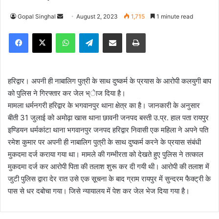
Gopal Singhal
S
August 2, 2023
1,715
1 minute read
e
Facebook
X
WhatsApp
Telegram
Share via Email
Print
n
d
a
n
हरिद्वार। अपनी ही नाबालिग पुत्री के साथ दुष्कर्म के प्रयास के आरोपी कलयुगी बाप
e
को पुलिस ने गिरफ्तार कर जेल भ्ेाज दिया है।
m
मामला धर्मनगरी हरिद्वार के भगवानपुर थाना क्षेत्र का है। जानकारी के अनुसार
a
बीती 31 जुलाई को अमोढ़ा खास थाना छावनी जनपद बस्ती उ.प्र. हाल पता रायपुर
i
इण्डियन धर्मकांटा थाना भगवानपुर जनपद हरिद्वार निवासी एक महिला ने अपने पति
l
रमेश कुमार पर अपनी ही नाबालिग पुत्री के साथ दुष्कर्म करने के प्रयास संबंधी
मुकदमा दर्ज कराया गया था। मामले की गम्भीरता को देखते हुए पुलिस ने तत्काल
मुकदमा दर्ज कर आरोपी पिता की तलाश शुरू कर दी गयी थी। आरोपी की तलाश में
जुटी पुलिस द्वारा देर रात उसे एक सूचना के बाद ग्राम रायपुर में सुन्दरम फैक्ट्री के
पास से धर दबोचा गया। जिसे न्यायालय में पेश कर जेल भेज दिया गया है।