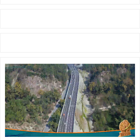
आ
वे
द
न