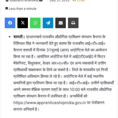
Siddharth Bhardwaj
S
July 31, 2023
1,764
e
Less than a minute
n
Facebook
X
WhatsApp
Telegram
Share via Email
Print
d
a
n
शामली।
प्रधानाचार्य राजकीय औद्योगिक प्रशिक्षण संस्थान कैराना के
e
रिशिपाल सिंह ने जानकारी देते हुए बताया कि राजकीय आई०टी०आई०
m
कैराना शामली में दिनांक 31जुलाई (आज) अप्रेन्टिस मेले का आयोजन
a
किया जा रहा है। आयोजित अप्रेंटिस मेले में आई0टी0आई0 में फिटर
i
मैकेनिस्ट, विधुतकार, वेल्डर आर०ए०सी० एंव अन्य व्यवसायों में उत्तीण
l
प्रशिक्षार्थी साक्षात्कार के लिये आ सकते है। जिले के शासकीय एवं निजी
प्रतिष्ठित अधिष्ठान हिस्सा ले रहे है। अप्रेन्टिस मेले में कई स्थानीय
कम्पनियों द्वारा प्रतिभाग किया जा रहा है। आई०टी०आई० उत्तीर्ण प्रशिक्षार्थी
अपने समस्त शैक्षिक प्रमाण पत्रों के साथ 10:00 बजे राजकीय औद्योगिक
प्रशिक्षण संस्थान कैराना में उपस्थित हो। अभ्यर्थियों को
https://www.apprenticeshipindia.gov.in पर पंजीकरण
कराना अनिवार्य है।