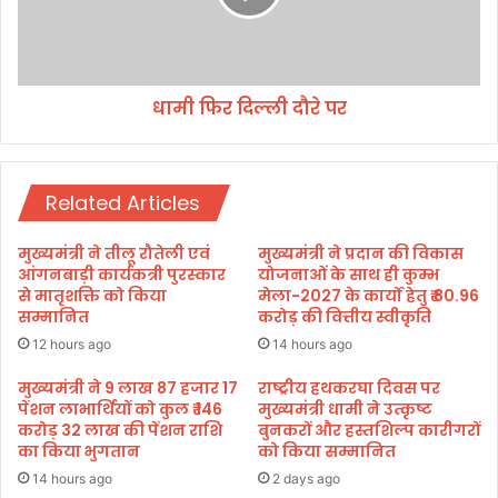
ब
ल्ली
सा
दौ
इ
रे
ट
प
प
धामी फिर दिल्ली दौरे पर
र
र
आ
र्थि
क
Related Articles
स
हा
मुख्यमंत्री ने तीलू रौतेली एवं
मुख्यमंत्री ने प्रदान की विकास
य
आंगनबाड़ी कार्यकत्री पुरस्कार
योजनाओं के साथ ही कुम्भ
ता
से मातृशक्ति को किया
मेला-2027 के कार्यों हेतु ₹ 80.96
हे
सम्मानित
करोड़ की वित्तीय स्वीकृति
तु
12 hours ago
14 hours ago
क
र
मुख्यमंत्री ने 9 लाख 87 हजार 17
राष्ट्रीय हथकरघा दिवस पर
पेंशन लाभार्थियों को कुल ₹ 146
मुख्यमंत्री धामी ने उत्कृष्ट
स
करोड़ 32 लाख की पेंशन राशि
बुनकरों और हस्तशिल्प कारीगरों
क
का किया भुगतान
को किया सम्मानित
ते
हैं
14 hours ago
2 days ago