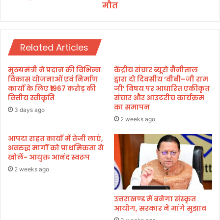
दा
मौत
मा
न
री
के
ट
पा
क्क
स
Related Articles
र
फे
,
का
म
मुख्यमंत्री ने प्रदान की विभिन्न
केंद्रीय संचार ब्यूरो नैनीताल
हि
विकास योजनाओं एवं निर्माण
द्वारा दो दिवसीय ‘वीबी–जी राम
ला
कार्यों के लिए ₹1967 करोड़ की
जी’ विषय पर आधारित एकीकृत
वित्तीय स्वीकृति
संचार और आउटरीच कार्यक्रम
की
का समापन
मौ
3 days ago
त
2 weeks ago
आपदा राहत कार्यों में तेजी लाएं,
अवरुद्ध मार्गों को प्राथमिकता से
खोलें- आयुक्त आनंद स्वरूप
2 weeks ago
उत्तराखण्ड में बनेगा संस्कृत
आयोग, सरकार ने मांगे सुझाव