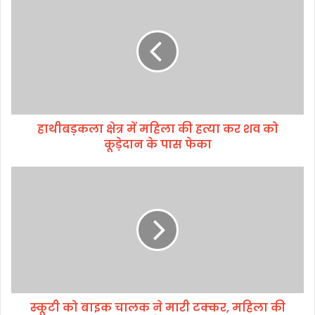
थी
ब
ड़
क
ला
क्षे
त्र
में
हाथीबड़कला क्षेत्र में महिला की हत्या कर शव को
म
कूडे़दान के पास फेका
हि
ला
की
स्कू
ह
टी
त्या
को
क
बा
र
इ
श
क
व
चा
को
ल
कू
क
डे़
स्कूटी को बाइक चालक ने मारी टक्कर, महिला की
ने