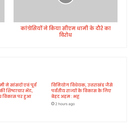
कि
या
सी
ए
कांग्रेसियों ने किया सीएम धामी के दौरे का
म
विरोध
धा
मी
के
दौ
रे
का
वि
रो
मी ने सांसदों एवं पूर्व
विनियोग विधेयक, उत्तराखंड जैसे
ध
े की शिष्टाचार भेंट,
पर्वतीय राज्यों के विकास के लिए
्रीय विकास पर हुआ
बेहद अहम : भट्ट
2 hours ago