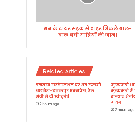
र
स
ड़
क
बस के टायर सड़क से बाहर निकले,बाल-
से
बाल बची यात्रियों की जान।
बा
ह
र
नि
क
ले
Related Articles
,
बा
बनबसा रेलवे स्टेशन पर अब रुकेगी
मुख्यमंत्री धा
ल
अछनेरा-टनकपुर एक्सप्रेस, रेल
मुख्यमंत्री स
-
मंत्री ने दी स्वीकृति
राज्य व क्षेत
बा
मंथन
ल
2 hours ago
2 hours ago
ब
ची
या
त्रि