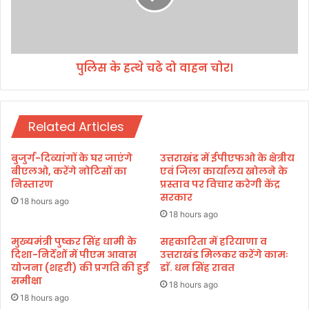
ग
त्थे
।
च
ढे
दो
पुलिस के हत्थे चढे दो वाहन चोर।
वा
ह
न
चो
Related Articles
र
।
बुजुर्ग-दिव्यांगों के घर जाएंगे
उत्तराखंड में ईपीएफओ के क्षेत्रीय
बीएलओ, करेंगे नोटिसों का
एवं जिला कार्यालय खोलने के
निस्तारण
प्रस्ताव पर विचार करेगी केंद्र
सरकार
18 hours ago
18 hours ago
मुख्यमंत्री पुष्कर सिंह धामी के
सहकारिता में हरियाणा व
दिशा-निर्देशों में पीएम आवास
उत्तराखंड मिलकर करेंगे कामः
योजना (शहरी) की प्रगति की हुई
डाॅ. धन सिंह रावत
समीक्षा
18 hours ago
18 hours ago