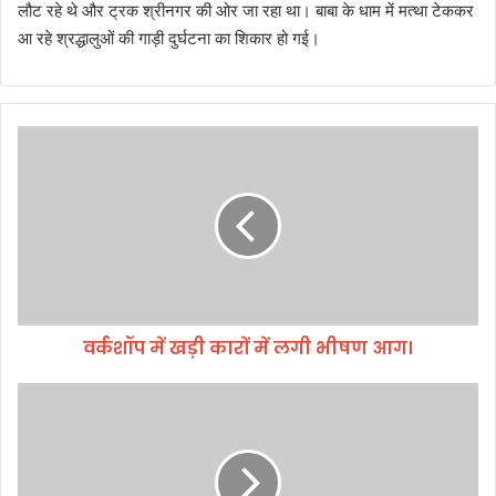
लौट रहे थे और ट्रक श्रीनगर की ओर जा रहा था। बाबा के धाम में मत्था टेककर
आ रहे श्रद्धालुओं की गाड़ी दुर्घटना का शिकार हो गई।
व
र्क
शॉ
प
में
ख
ड़ी
का
रों
वर्कशॉप में खड़ी कारों में लगी भीषण आग।
में
ल
गी
पु
भी
लि
ष
स
ण
के
आ
ह