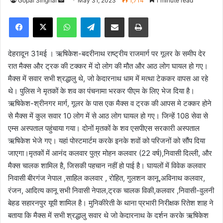
Gopal Singhal
S
May 31, 2023
1,714
1 minute read
e
Facebook
X
WhatsApp
Telegram
Share via Email
Print
n
d
a
देहरादून 31मई । ऋषिकेश-बदरीनाथ राष्ट्रीय राजमार्ग पर गूलर के समीप देर
n
रात मैक्स और ट्रक की टक्कर में दो लोग की मौत और आठ लोग घायल हो गए।
e
मैक्स में सवार सभी श्रद्धालु थे, जो केदारनाथ धाम में मत्था टेककर वापस आ रहे
m
थे। पुलिस ने मृतकों के शव का पंचनामा भरकर पीएम के लिए भेज दिया है।
a
ऋषिकेश-श्रीनगर मार्ग, गूलर के पास एक मैक्स व ट्रक की आपस मे टक्कर होने
i
से मैक्स में कुल सवार 10 लोग में से आठ लोग घायल हो गए। जिन्हें 108 सेवा से
l
एम्स अस्पताल पहुंचाया गया। दोनों मृतकों के शव एसपीएस सरकारी अस्पताल
ऋषिकेश भेजे गए। यहां पोस्टमार्टम करके इनके शवों को परिजनों को सौंप दिया
जाएगा।मृतकों में आनंद कलवार पुत्र मोहन कलवार (22 वर्ष),निवासी दिल्ली, और
मैक्स चालक शामिल है, जिसकी पहचान नहीं हो पाई है। घायलों में विवेक कलवार
निवासी बीरगंज नेपाल ,साहिल कलवार , रोहित, गुलशन कानू,अविनाथ कलवार,
रंजन, आदित्य कानू सभी निवासी नेपाल,ट्रक चालक विकी,कलवार ,निवासी-वुलनी
बेहड सहारनपुर यूपी शामिल है। मुनिकीरेती के थाना प्रभारी निरीक्षक रितेश शाह ने
बताया कि मैक्स में सभी श्रद्धालु सवार थे जो केदारनाथ के दर्शन करके ऋषिकेश