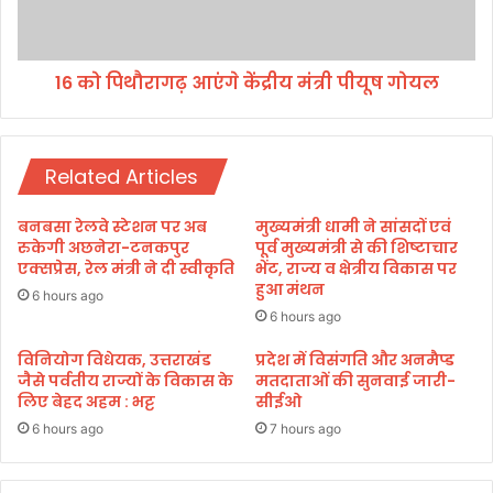
व
ग
स
ढ़
के
आ
उ
16 को पिथौरागढ़ आएंगे केंद्रीय मंत्री पीयूष गोयल
एं
प
गे
ल
कें
क्ष्य
द्री
में
Related Articles
य
कि
मं
या
त्री
बनबसा रेलवे स्टेशन पर अब
मुख्यमंत्री धामी ने सांसदों एवं
वृ
पी
रुकेगी अछनेरा-टनकपुर
पूर्व मुख्यमंत्री से की शिष्टाचार
क्षा
यू
एक्सप्रेस, रेल मंत्री ने दी स्वीकृति
भेंट, राज्य व क्षेत्रीय विकास पर
रो
हुआ मंथन
ष
6 hours ago
प
गो
6 hours ago
ण
य
।
विनियोग विधेयक, उत्तराखंड
प्रदेश में विसंगति और अनमैप्ड
ल
जैसे पर्वतीय राज्यों के विकास के
मतदाताओं की सुनवाई जारी-
लिए बेहद अहम : भट्ट
सीईओ
6 hours ago
7 hours ago