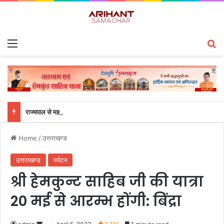
Menu
S
राज्यपाल से महालेखाकार, लेखापरीक्षा उत्तराखंड संजीव कुमार ने की शिष्टाचार भेंट
Home
/
उत्तराखण्ड
उत्तराखण्ड
पर्यटन
श्री हेमकुन्ट साहिब जी की यात्रा
20 मई से आरम्भ होंगी: बिंद्रा