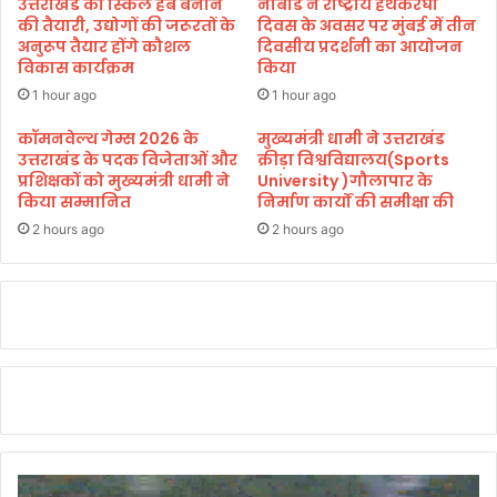
उत्तराखंड को स्किल हब बनाने
नाबार्ड ने राष्ट्रीय हथकरघा
हा
म
की तैयारी, उद्योगों की जरूरतों के
दिवस के अवसर पर मुंबई में तीन
रा
आ
अनुरूप तैयार होंगे कौशल
दिवसीय प्रदर्शनी का आयोजन
ज
विकास कार्यक्रम
किया
यो
जि
1 hour ago
1 hour ago
त
कॉमनवेल्थ गेम्स 2026 के
मुख्यमंत्री धामी ने उत्तराखंड
कि
उत्तराखंड के पदक विजेताओं और
क्रीड़ा विश्वविद्यालय(Sports
या
प्रशिक्षकों को मुख्यमंत्री धामी ने
University )गौलापार के
किया सम्मानित
निर्माण कार्यों की समीक्षा की
2 hours ago
2 hours ago