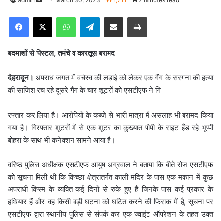
admin
S
March 30, 2023
1,711
2 minutes read
e
Facebook
X
WhatsApp
Telegram
Share via Email
Print
n
d
a
बदमाशों से पिस्टल, तमंचे व कारतूस बरामद
n
e
देहरादून।
अपराध जगत में वर्चस्व की लड़ाई को लेकर एक गैंग के सरगना की हत्या
m
की साजिश रच रहे दूसरे गैंग के चार शूटरों को एसटीएफ ने गि
a
i
रफ्तार कर लिया है। आरोपियों के कब्जे से भारी मात्रा में असलाह भी बरामद किया
l
गया है। गिरफ्तार शूटरों में से एक शूटर का कुख्यात पीपी के राइट हैंड रहे भूप्पी
बोहरा के साथ भी कनेक्शन सामने आया है।
वरिष्ठ पुलिस अधीक्षक एसटीएफ आयुष अग्रवाल ने बताया कि बीते रोज एसटीएफ
को सूचना मिली थी कि किच्छा क्षेत्रांतर्गत काली मंदिर के पास एक मकान में कुछ
अपराधी किस्म के व्यक्ति कई दिनों से रुके हुए हैं जिनके पास कई प्रकार के
हथियार हैं और वह किसी बड़ी घटना को घटित करने की फिराक में है, सूचना पर
एसटीएफ द्वारा स्थानीय पुलिस से संपर्क कर एक ज्वाइंट ऑपरेशन के तहत उक्त