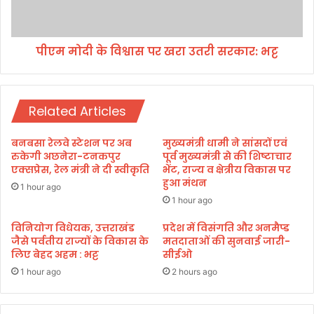
भ
वि
र
श्वा
पू
स
र
पीएम मोदी के विश्वास पर खरा उतरी सरकार: भट्ट
प
आ
र
नं
ख
द
रा
Related Articles
उ
त
री
बनबसा रेलवे स्टेशन पर अब
मुख्यमंत्री धामी ने सांसदों एवं
स
रुकेगी अछनेरा-टनकपुर
पूर्व मुख्यमंत्री से की शिष्टाचार
र
एक्सप्रेस, रेल मंत्री ने दी स्वीकृति
भेंट, राज्य व क्षेत्रीय विकास पर
हुआ मंथन
का
1 hour ago
र
1 hour ago
:
विनियोग विधेयक, उत्तराखंड
प्रदेश में विसंगति और अनमैप्ड
भ
जैसे पर्वतीय राज्यों के विकास के
मतदाताओं की सुनवाई जारी-
ट्ट
लिए बेहद अहम : भट्ट
सीईओ
1 hour ago
2 hours ago