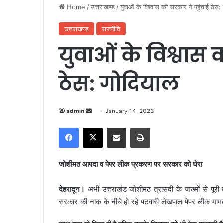
Home
/
उत्तराखण्ड
/
युवाओं के विश्वास को सरकार ने पहुंचाई ठेस:
उत्तराखण्ड
राजनीति
युवाओं के विश्वास 
ठेस: गोदियाल
admin
S
January 14, 2023
e
Facebook
X
Share via Email
Print
n
d
a
जोशीमठ आपदा व पेपर लीक प्रकरण पर सरकार को घेरा
n
e
देहरादून।
अभी उत्तराखंड जोशीमठ त्रासदी के जख्मों से पूरी 
m
सरकार की नाक के नीचे हो रहे पटवारी लेखपाल पेपर लीक माम
a
i