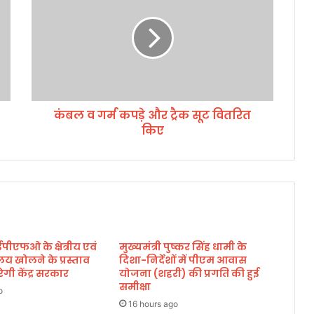
ल
व
ग
र्म
क
प
ड़े
कंबल व गर्म कपड़े और ट्रैक सूट वितरित
औ
किए
र
ट्रै
क
सू
ट
वि
त
रि
 ईपीएफओ के क्षेत्रीय एवं
मुख्यमंत्री पुष्कर सिंह धामी के
त
लय खोलने के प्रस्ताव
दिशा-निर्देशों में पीएम आवास
कि
गी केंद्र सरकार
योजना (शहरी) की प्रगति की हुई
ए
समीक्षा
o
16 hours ago