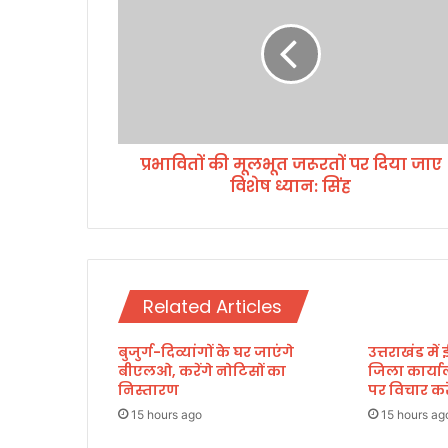
वि
तों
की
मू
ल
भू
त
प्रभावितों की मूलभूत जरूरतों पर दिया जाए
ज
विशेष ध्यान: सिंह
रू
र
तों
प
र
दि
Related Articles
या
जा
बुजुर्ग-दिव्यांगों के घर जाएंगे
उत्तराखंड में
ए
बीएलओ, करेंगे नोटिसों का
जिला कार्या
वि
निस्तारण
पर विचार करे
शे
ष
15 hours ago
15 hours ag
ध्या