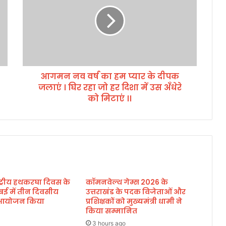
म
न
न
व
व
र्ष
का
आगमन नव वर्ष का हम प्यार के दीपक
ह
जलाएं । घिर रहा जो हर दिशा में उस अँधेरे
म
प्या
को मिटाएं ।।
र
के
दी
प
क
ज
ला
ाष्ट्रीय हथकरघा दिवस के
कॉमनवेल्थ गेम्स 2026 के
एं
बई में तीन दिवसीय
उत्तराखंड के पदक विजेताओं और
।
का आयोजन किया
प्रशिक्षकों को मुख्यमंत्री धामी ने
घि
किया सम्मानित
र
3 hours ago
र