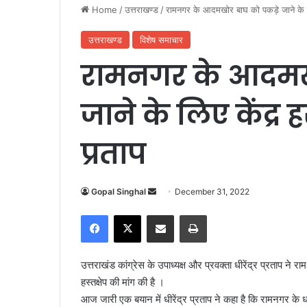
Home
/
उत्तराखण्ड
/
रामनगर के आदमखोर बाघ को पकड़े जाने के लिए क
उत्तराखण्ड
विशेष समाचार
रामनगर के आदमखो
जाने के लिए केंद्र हस्
प्रताप
Gopal Singhal
S
December 31, 2022
e
Facebook
X
Share via Email
Print
n
d
a
उत्तराखंड कांग्रेस के उपाध्यक्ष और प्रवक्ता धीरेंद्र प्रताप न
n
हस्तक्षेप की मांग की है ।
e
आज जारी एक बयान में धीरेंद्र प्रताप ने कहा है कि रामनगर के
m