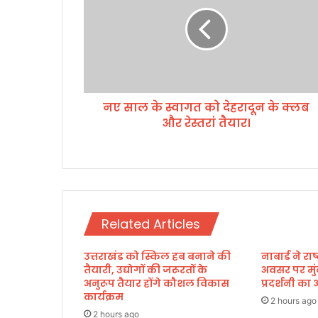
सा
ल
के
स्वा
ग
त
को
नए साल के स्वागत को देहरादून के क्लब
दे
और रेस्तरां तैयार।
ह
रा
दू
न
के
क्ल
ब
Related Articles
औ
र
उत्तराखंड को स्किल हब बनाने की
नाबार्ड ने र
रे
तैयारी, उद्योगों की जरूरतों के
अवसर पर मुं
स्त
अनुरूप तैयार होंगे कौशल विकास
प्रदर्शनी 
रां
कार्यक्रम
तै
2 hours ago
2 hours ago
या