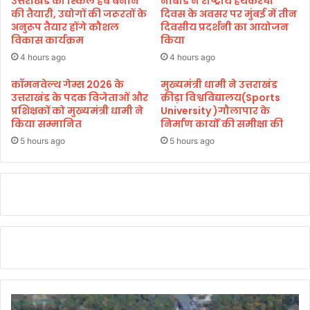
उत्तराखंड को स्किल हब बनाने
नाबार्ड ने राष्ट्रीय हथकरघा
भ
क
की तैयारी, उद्योगों की जरूरतों के
दिवस के अवसर पर मुंबई में तीन
ट्ट
र
अनुरूप तैयार होंगे कौशल
दिवसीय प्रदर्शनी का आयोजन
विकास कार्यक्रम
किया
दि
ए
4 hours ago
4 hours ago
ग
ए
कॉमनवेल्थ गेम्स 2026 के
मुख्यमंत्री धामी ने उत्तराखंड
उत्तराखंड के पदक विजेताओं और
क्रीड़ा विश्वविद्यालय(Sports
सु
प्रशिक्षकों को मुख्यमंत्री धामी ने
University )गौलापार के
झा
किया सम्मानित
निर्माण कार्यों की समीक्षा की
व
5 hours ago
5 hours ago