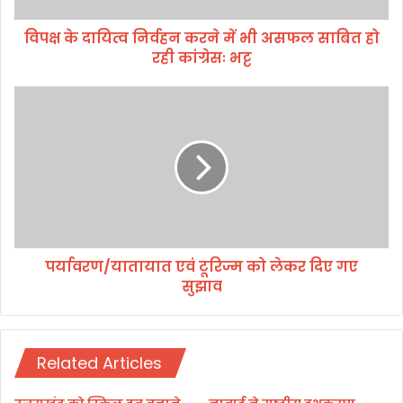
र्व
विपक्ष के दायित्व निर्वहन करने में भी असफल साबित हो
ह
रही कांग्रेसः भट्ट
न
क
र
प
ने
र्या
में
व
भी
र
अ
ण
स
/
फ
या
ल
ता
सा
या
बि
पर्यावरण/यातायात एवं टूरिज्म को लेकर दिए गए
त
त
सुझाव
ए
हो
वं
र
टू
ही
रि
कां
Related Articles
ज्म
ग्रे
को
सः
ले