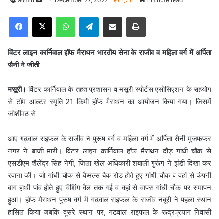
admin
S
December 27, 2022
1,711
1 minute read
e
Facebook
X
WhatsApp
Telegram
Share via Email
Print
n
d
a
विंटर लाइन कार्निवाल हॉफ मैराथन भारतीय सेना के राजीव व महिला वर्ग में अर्पिता
n
सैनी ने जीती
e
m
मसूरी।
विंटर कार्निवाल के तहत प्रशासन व मसूरी स्पोर्टस एसोसिएशन के सहयोग
a
से टॉम आल्टर स्मृति 21 किमी हॉफ मैराथन का आयोजन किया गया। जिसमें
i
जोशीमठ से
l
आए गढ़वाल राइफल के राजीव ने पुरूष वर्ग व महिला वर्ग में अर्पिता सैनी मुजफफर
नगर ने बाजी मारी। विंटर लाइन कार्निवाल हॉफ मैराथन दौड़ गांधी चौक से
एसडीएम शैलेंद्र सिंह नेगी, जिला खेल अधिकारी शबाली गुरूंग ने झंडी दिखा कर
रवाना की। जो गांधी चौक से कैमल्स बैक रोड होते हुए गांधी चौक व वहां से कंपनी
बाग हाथी पांव होते हुए विशिंग वैल तक गई व वहां से वापस गांधी चौक पर समापन
हुआ। हॉफ मैराथन पुरूष वर्ग में गढवाल राइफल के राजीव नंबूरी ने पहला स्थान
हासिल किया जबकि दूसरे स्थान पर, गढवाल राइफल के रूद्रप्रयाग निवासी