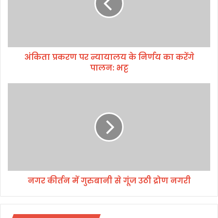
क
र
ण
प
र
अंकिता प्रकरण पर न्यायालय के निर्णय का करेंगे
न्या
पालन: भट्ट
या
ल
य
न
के
ग
नि
र
र्ण
की
य
र्त
का
न
क
में
रें
गु
गे
रु
पा
नगर कीर्तन में गुरुबानी से गूंज उठी द्रोण नगरी
बा
ल
नी
न
से
:
गूं