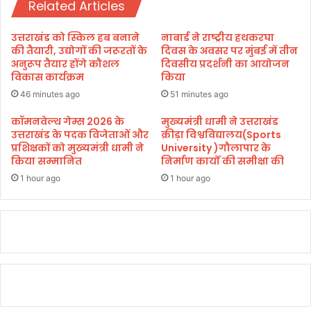
भ
Related Articles
ज
ट्ट
उ
ठी
उत्तराखंड को स्किल हब बनाने
नाबार्ड ने राष्ट्रीय हथकरघा
द्रो
की तैयारी, उद्योगों की जरूरतों के
दिवस के अवसर पर मुंबई में तीन
ण
अनुरूप तैयार होंगे कौशल
दिवसीय प्रदर्शनी का आयोजन
विकास कार्यक्रम
किया
न
ग
46 minutes ago
51 minutes ago
री
कॉमनवेल्थ गेम्स 2026 के
मुख्यमंत्री धामी ने उत्तराखंड
उत्तराखंड के पदक विजेताओं और
क्रीड़ा विश्वविद्यालय(Sports
प्रशिक्षकों को मुख्यमंत्री धामी ने
University )गौलापार के
किया सम्मानित
निर्माण कार्यों की समीक्षा की
1 hour ago
1 hour ago