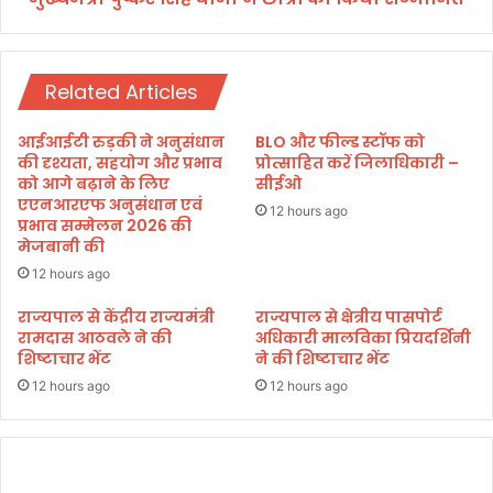
या
मी
प्र
ने
ति
छा
भा
Related Articles
त्रों
ग
को
,
कि
आईआईटी रुड़की ने अनुसंधान
BLO और फील्ड स्टॉफ को
ज
या
की दृश्यता, सहयोग और प्रभाव
प्रोत्साहित करें जिलाधिकारी –
न
स
को आगे बढ़ाने के लिए
सीईओ
स
एएनआरएफ अनुसंधान एवं
म्मा
12 hours ago
प्रभाव सम्मेलन 2026 की
म
नि
मेजबानी की
स्या
त
यें
12 hours ago
सु
राज्यपाल से केंद्रीय राज्यमंत्री
राज्यपाल से क्षेत्रीय पासपोर्ट
नीं
रामदास आठवले ने की
अधिकारी मालविका प्रियदर्शिनी
शिष्टाचार भेंट
ने की शिष्टाचार भेंट
12 hours ago
12 hours ago